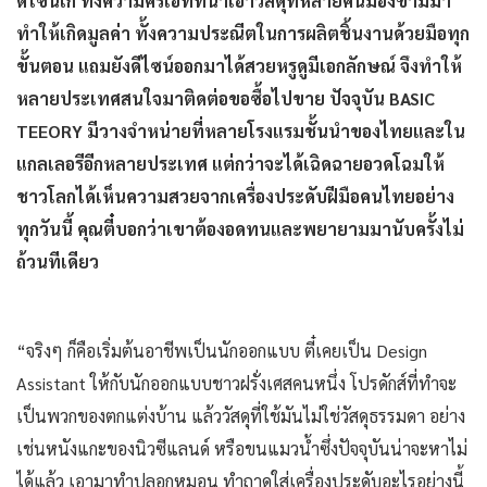
ดีไซน์เก๋ ทั้งความครีเอทที่นำเอาวัสดุที่หลายคนมองข้ามมา
ทำให้เกิดมูลค่า ทั้งความประณีตในการผลิตชิ้นงานด้วยมือทุก
ขั้นตอน แถมยังดีไซน์ออกมาได้สวยหรูดูมีเอกลักษณ์ จึงทำให้
หลายประเทศสนใจมาติดต่อขอซื้อไปขาย ปัจจุบัน BASIC
TEEORY มีวางจำหน่ายที่หลายโรงแรมชั้นนำของไทยและใน
แกลเลอรีอีกหลายประเทศ แต่กว่าจะได้เฉิดฉายอวดโฉมให้
ชาวโลกได้เห็นความสวยจากเครื่องประดับฝีมือคนไทยอย่าง
ทุกวันนี้ คุณตี๋บอกว่าเขาต้องอดทนและพยายามมานับครั้งไม่
ถ้วนทีเดียว
“จริงๆ ก็คือเริ่มต้นอาชีพเป็นนักออกแบบ ตี๋เคยเป็น Design
Assistant ให้กับนักออกแบบชาวฝรั่งเศสคนหนึ่ง โปรดักส์ที่ทำจะ
เป็นพวกของตกแต่งบ้าน แล้ววัสดุที่ใช้มันไม่ใช่วัสดุธรรมดา อย่าง
เช่นหนังแกะของนิวซีแลนด์ หรือขนแมวน้ำซึ่งปัจจุบันน่าจะหาไม่
ได้แล้ว เอามาทำปลอกหมอน ทำถาดใส่เครื่องประดับอะไรอย่างนี้