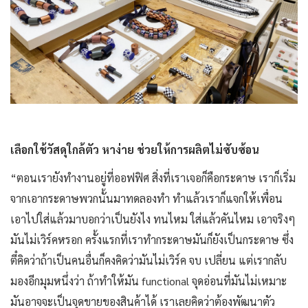
เลือกใช้วัสดุใกล้ตัว หาง่าย ช่วยให้การผลิตไม่ซับซ้อน
“ตอนเรายังทำงานอยู่ที่ออฟฟิศ สิ่งที่เราเจอก็คือกระดาษ เราก็เริ่ม
จากเอากระดาษพวกนั้นมาทดลองทำ ทำแล้วเราก็แจกให้เพื่อน
เอาไปใส่แล้วมาบอกว่าเป็นยังไง ทนไหม ใส่แล้วคันไหม เอาจริงๆ
มันไม่เวิร์คหรอก ครั้งแรกที่เราทำกระดาษมันก็ยังเป็นกระดาษ ซึ่ง
ตี๋คิดว่าถ้าเป็นคนอื่นก็คงคิดว่ามันไม่เวิร์ค จบ เปลี่ยน แต่เรากลับ
มองอีกมุมหนึ่งว่า ถ้าทำให้มัน functional จุดอ่อนที่มันไม่เหมาะ
มันอาจจะเป็นจุดขายของสินค้าได้ เราเลยคิดว่าต้องพัฒนาตัว