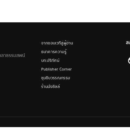
ส
จากขอบเวทีสู่ผู้อ่าน
ธนาคารความรู้
ศาลาธรรมสพน์
บก.ปริทัศน์
Publisher Corner
ซุบซิบวรรณกรรม
ร้านนั่งชิลล์