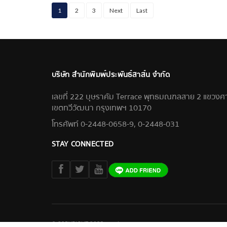
1
2
3
Next
Last
บริษัท สำนักพิมพ์ประพันธ์สาส์น จำกัด
เลขที่ 222 บุษราคัม Terrace พุทธมณฑลสาย 2 แขวง
เขตทวีวัฒนา กรุงเทพฯ 10170
โทรศัพท์ 0-2448-0658-9, 0-2448-031
STAY CONNECTED
© COPYRIGHT 2023 praphansarn.com