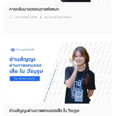
การกลับมาของคนขายห่อหมก
20 เมษายน 2569
by
Sirirat Soonsakul
อ่านสัญญะผ่านภาพแทนของเสือ ใน วีรบุรุษ