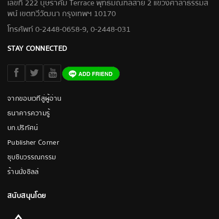
เลขที่ 222 บุษราคัม Terrace พุทธมณฑลสาย 2 แขวงศาลาธรรมส
พน์ เขตทวีวัฒนา กรุงเทพฯ 10170
โทรศัพท์ 0-2448-0658-9, 0-2448-031
STAY CONNECTED
จากขอบเวทีสู่ผู้อ่าน
ธนาคารความรู้
บก.ปริทัศน์
Publisher Corner
ซุบซิบวรรณกรรม
ร้านนั่งชิลล์
สนับสนุนโดย