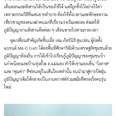
เส้นตอกและจักสานให้เป็นของใช้ได้ แต่ก็ถูกทิ้งไว้อย่างไร้ค่า
เพราะกรรมวิธีที่แสนยากลำบาก ต้องใช้ทั้งเวลาและทักษะความ
เชี่ยวชาญของคนเฒ่าคนแก่ที่เรี่ยวแรงเริ่มถดถอย ส่งผลให้
ภูมิปัญญางานจักสานค้อค่อย ๆ เลือนหายไปตามกาลเวลา
จุดเปลี่ยนสำคัญเกิดขึ้นเมื่อ เจม-ภัทร์นิธิ สุแปลน ผู้ก่อตั้ง
แบรนด์ MA-D Craft ได้ลงพื้นที่ศึกษาวิจัยด้านเศรษฐกิจชุมชนด้วย
ภูมิปัญญาท้องถิ่น การได้เข้าไปเรียนรู้ภูมิปัญญาของชุมชนบ้า
นก๋ายน้อยและบ้านทุ่งยั้วะ อ.แม่แตง ทำให้เขามองเห็น "โอกาส"
และ "คุณค่า" ที่ซ่อนอยู่ในเส้นใยเหล่านั้น จนนำมาสู่การปัดฝุ่น
ภูมิปัญญาเดิมให้กลายเป็นงานคราฟต์ร่วมสมัยที่ครองใจคนรุ่น
ใหม่