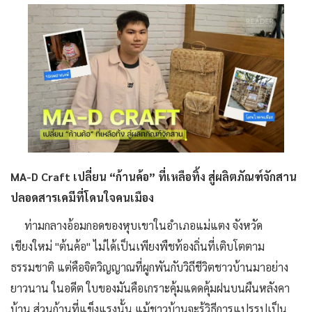
MA-D Craft เปลี่ยน “ก้านค้อ” ที่เหลือทิ้ง สู่ผลิตภัณฑ์จักสาน
ปลอดสารเคมีที่โดนใจคนเมือง
ท่ามกลางอ้อมกอดของหุบเขาในอำเภอแม่แตง จังหวัด
เชียงใหม่ "ต้นค้อ" ไม่ได้เป็นเพียงพืชท้องถิ่นที่เติบโตตาม
ธรรมชาติ แต่คือจิตวิญญาณที่ผูกพันกับวิถีชีวิตชาวบ้านมาอย่าง
ยาวนาน ในอดีต ใบของมันคือเกราะคุ้มแดดคุ้มฝนบนผืนหลังคา
บ้าน ส่วนก้านที่แข็งแรงนั้น แม้ชาวบ้านจะรู้วิธีการแปรรูปเป็น