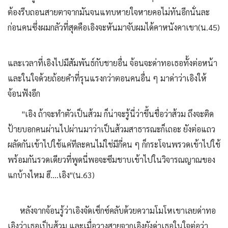
ต้องรีบถอนสายตาจากมันจนแทบหายใจหายคอไม่ทันอีกนั่นละ
ก่อนคนซึ่งผมกลัวที่สุดคือเอิงจะหันมาจับผมได้คาหนังคาเขา(น.45)
และเวลาที่เอิงไปมีสัมพันธ์กับชายอื่น จ้อนจะด่าทอเธอทั้งต่อหน้า
และในใจด้วยถ้อยคำที่รุนแรงกว่าตอนคนอื่น ๆ มาด่าว่าเอิงให้
จ้อนฟังอีก
"เอิง ถ้าจะทำตัวเป็นส้วม ก็น่าจะรู้นี่ว่าขึ้นชื่อว่าส้วม ถึงจะติด
ป้ายบอกคนผ่านไปผ่านมาว่าเป็นส้วมสาธารณะก็เถอะ ยังต่อแถว
ผลัดกันเข้าไปใช้แค่ทีละคนไม่ใช่มีกี่คน ๆ ก็กระโจนพรวดเข้าไปใช้
พร้อมกันรวดเดียวที่พูดนี่พอจะซึมชาบเข้าไปในวิจารณญาณของ
แกบ้างไหม ฮึ....เอิง"(น.63)
หลังจากจ้อนรู้ว่าเอิงจัดเซ็กซ์คลับด้วยความโมโหเขาเลยด่าทอ
เอิงว่าเธอเป็นส้วม และเมื่อวางสายจากเอิงยังด่าเธอในใจต่อว่า