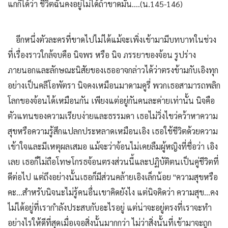
แกก็ได้ว่า ชีวิตฉันคงอยู่ไม่ได้ถ้าขาดมัน....(น.145-146)
อีกหนึ่งตัวละครที่ขาดไปไม่ได้แม้จะเพิ่งเข้ามามีบทบาทในช่วง
ที่เรื่องราวใกล้จบคือ นิจพร หรือ นิจ ภรรยาของจ้อน รูปร่าง
ภายนอกและลักษณะนิสัยของเธออาจกล่าวได้ว่าตรงข้ามกับเอิงทุก
อย่างเป็นคลีโอพัตรา นิจคงเหมือนมาดามคูรี่ พวกเธอสามารถพลิก
โลกของจ้อนได้เหมือนกัน เพียงแต่อยู่กันคนละค่ายเท่านั้น นิจคือ
ตัวแทนของความเรียบง่ายและธรรมดา เธอไม่วิ่งไขว่คว้าหาความ
สุขหรือความรู้สึกแปลกประหลาดเหมือนเอิง เธอใช้ชีวิตด้วยความ
เข้าใจและมีเหตุผลเสมอ แม้จะว่าจ้อนไม่เคยลืมผู้หญิงที่ชื่อว่า เอิง
เลย เธอก็ไม่ถือโทษโกรธจ้อนตรงส่วนนี้และปฏิบัติตนเป็นคู่ชีวิตที่
ดีต่อไป แต่ถึงอย่างนั้นเธอก็มีส่วนคล้ายเอิงเล็กน้อย "ความสุขหรือ
คะ...สำหรับนิจนะไม่รู้คนอื่นเขาคิดยังไง แต่นิจคิดว่า ความสุข...คง
ไม่ได้อยู่ที่เรากำลังประสบกับอะไรอยู่ แต่น่าจะอยู่ตรงที่เราจะทำ
อย่างไรให้ดีที่สุดเมื่อเจอสิ่งนั้นมากกว่า ไม่ว่าสิ่งนั้นที่เข้ามาจะถูก