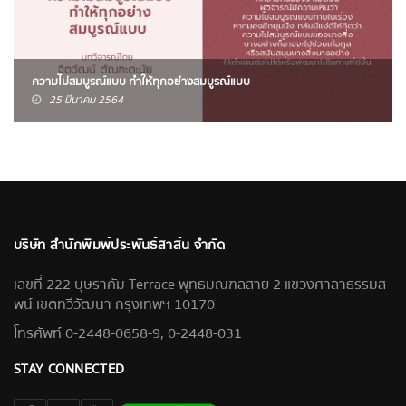
ความไม่สมบูรณ์แบบ ทำให้ทุกอย่างสมบูรณ์แบบ
25 มีนาคม 2564
บริษัท สำนักพิมพ์ประพันธ์สาส์น จำกัด
เลขที่ 222 บุษราคัม Terrace พุทธมณฑลสาย 2 แขวงศาลาธรรมส
พน์ เขตทวีวัฒนา กรุงเทพฯ 10170
โทรศัพท์ 0-2448-0658-9, 0-2448-031
STAY CONNECTED