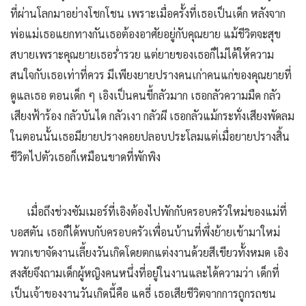
ที่ผ่านโลกมาอย่างโชกโชน เพราะเมื่อครั้งที่เธอเป็นเด็ก หลังจาก
พ่อแม่เธอแยกทางกันเธอต้องอาศัยอยู่กับคุณยาย แม้ชีวิตจะสุข
สบายเพราะคุณยายเธอร่ำรวย แต่ยายของเธอก็ไม่ได้ให้ความ
สนใจกับเธอเท่าที่ควร มีเพียงยายปรางคนเก่าคนแก่ของคุณยายที่
ดูแลเธอ ตอนเด็ก ๆ เอิงเป็นคนขี้กลัวมาก เธอกลัวความมืด กลัว
เสียงฟ้าร้อง กลัวบันได กลัวเงา กลัวผี เธอกลัวแม้กระทั่งเสียงพัดลม
ในตอนนั้นเธอมียายปรางคอยปลอบประโลมแต่เมื่อยายปรางสิ้น
ชีวิตไปตัวเธอก็เหมือนขาดที่พักพิง
เมื่อถึงช่วงซัมเมอร์ที่เอิงต้องไปพักกับครอบครัวใหม่ของแม่ที่
บอสตัน เธอก็ได้พบกับครอบครัวเพื่อนบ้านที่พึ่งย้ายเข้ามาใหม่
พวกเขาจัดงานเลี้ยงวันเกิดโดยตกแต่งงานด้วยสีเขียวทั้งหมด เอิง
สงสัยจึงถามเด็กผู้หญิงคนหนึ่งที่อยู่ในงานและได้ความว่า เด็กที่
เป็นเจ้าของงานวันเกิดนี้คือ แคธี่ เธอเสียชีวิตจากการถูกรถชน