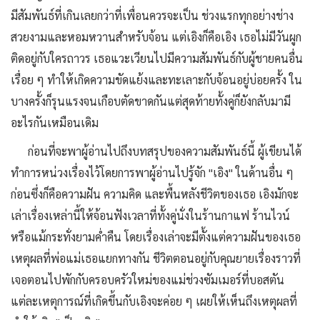
มีสัมพันธ์ที่เกินเลยกว่าที่เพื่อนควรจะเป็น ช่วงแรกทุกอย่างช่าง
สวยงามและหอมหวานสำหรับจ้อน แต่เอิงก็คือเอิง เธอไม่มีวันผูก
ติดอยู่กับใครถาวร เธอแวะเวียนไปมีความสัมพันธ์กับผู้ชายคนอื่น
เรื่อย ๆ ทำให้เกิดความขัดแย้งและทะเลาะกับจ้อนอยู่บ่อยครั้ง ใน
บางครั้งก็รุนแรงจนเกือบตัดขาดกันแต่สุดท้ายทั้งคู่ก็ยังกลับมามี
อะไรกันเหมือนเดิม
ก่อนที่จะพาผู้อ่านไปถึงบทสรุปของความสัมพันธ์นี้ ผู้เขียนได้
ทำการหน่วงเรื่องไว้โดยการพาผู้อ่านไปรู้จัก "เอิง" ในด้านอื่น ๆ
ก่อนซึ่งก็คือความฝัน ความคิด และพื้นหลังชีวิตของเธอ เอิงมักจะ
เล่าเรื่องเหล่านี้ให้จ้อนฟังเวลาที่ทั้งคู่นั่งในร้านกาแฟ ร้านไวน์
หรือแม้กระทั่งยามค่ำคืน โดยเรื่องเล่าจะมีตั้งแต่ความฝันของเธอ
เหตุผลที่พ่อแม่เธอแยกทางกัน ชีวิตตอนอยู่กับคุณยายเรื่องราวที่
เจอตอนไปพักกับครอบครัวใหม่ของแม่ช่วงซัมเมอร์ที่บอสตัน
แต่ละเหตุการณ์ที่เกิดขึ้นกับเอิงจะค่อย ๆ เผยให้เห็นถึงเหตุผลที่