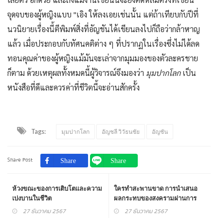
จุดจบของผู้หญิงแบบ "เอิง ให้ลงเอยเช่นนั้น แต่ถ้าเทียบกับปีที่
นวนิยายเรื่องนี้ตีพิมพ์สิ่งที่อัญชันได้เขียนลงไปก็ถือว่ากล้าหาญ
แล้ว เมื่อประกอบกับทัศนคติต่าง ๆ ที่ปรากฏในเรื่องซึ่งไม่ได้ลด
ทอนคุณค่าของผู้หญิงแม้มันจะเล่าจากมุมมองของตัวละครชาย
ก็ตาม ด้วยเหตุผลทั้งหมดนี้ผู้วิจารณ์จึงมองว่า
มุมปากโลก
เป็น
หนังสือที่ดีและควรค่าที่ชีวิตนี้จะอ่านสักครั้ง
Tags:
มุมปากโลก
อัญชลี วิวัธนชัย
อัญชัน
Share Post
ห้วงขณะของการเติบโตและความ
ใครทำสะพานขาด การนำเสนอ
เบ่งบานในชีวิต
ผลกระทบของสงครามผ่านการ
ปะทะกันของคู่ขัดแย้ง
27 ธันวาคม 2567
27 ธันวาคม 2567