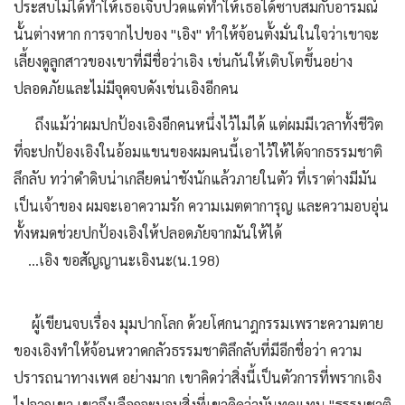
ประสบไม่ได้ทำให้เธอเจ็บปวดแต่ทำให้เธอได้ซาบสมกับอารมณ์
นั้นต่างหาก การจากไปของ "เอิง" ทำให้จ้อนตั้งมั่นในใจว่าเขาจะ
เลี้ยงดูลูกสาวของเขาที่มีชื่อว่าเอิง เช่นกันให้เติบโตขึ้นอย่าง
ปลอดภัยและไม่มีจุดจบดังเช่นเอิงอีกคน
ถึงแม้ว่าผมปกป้องเอิงอีกคนหนึ่งไว้ไม่ได้ แต่ผมมีเวลาทั้งชีวิต
ที่จะปกป้องเอิงในอ้อมแขนของผมคนนี้เอาไว้ให้ได้จากธรรมชาติ
ลึกลับ ทว่าดำดิบน่าเกลียดน่าชังนักแล้วภายในตัว ที่เราต่างมีมัน
เป็นเจ้าของ ผมจะเอาความรัก ความเมตตาการุญ และความอบอุ่น
ทั้งหมดช่วยปกป้องเอิงให้ปลอดภัยจากมันให้ได้
...เอิง ขอสัญญานะเอิงนะ(น.198)
ผู้เขียนจบเรื่อง มุมปากโลก ด้วยโศกนาฎกรรมเพราะความตาย
ของเอิงทำให้จ้อนหวาดกลัวธรรมชาติลึกลับที่มีอีกชื่อว่า ความ
ปรารถนาทางเพศ อย่างมาก เขาคิดว่าสิ่งนี้เป็นตัวการที่พรากเอิง
ไปจากเขา เขาจึงเลือกจะมอบสิ่งที่เขาคิดว่ามันทคแทน "ธรรมชาติ