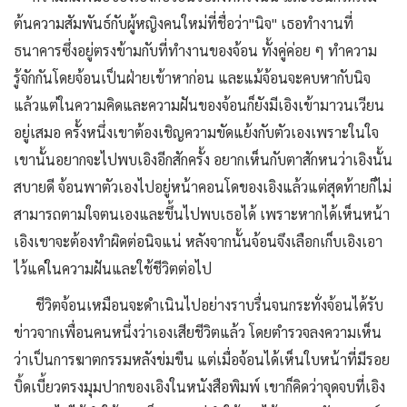
ต้นความสัมพันธ์กับผู้หญิงคนใหม่ที่ชื่อว่า"นิจ" เธอทำงานที่
ธนาคารซึ่งอยู่ตรงข้ามกับที่ทำงานของจ้อน ทั้งคู่ค่อย ๆ ทำความ
รู้จักกันโดยจ้อนเป็นฝ่ายเข้าหาก่อน และแม้จ้อนจะคบหากับนิจ
แล้วแต่ในความคิดและความฝันของจ้อนก็ยังมีเอิงเข้ามาวนเวียน
อยู่เสมอ ครั้งหนึ่งเขาต้องเชิญความขัดแย้งกับตัวเองเพราะในใจ
เขานั้นอยากจะไปพบเอิงอีกสักครั้ง อยากเห็นกับตาสักหนว่าเอิงนั้น
สบายดี จ้อนพาตัวเองไปอยู่หน้าคอนโดของเอิงแล้วแต่สุดท้ายก็ไม่
สามารถตามใจตนเองและขึ้นไปพบเธอได้ เพราะหากได้เห็นหน้า
เอิงเขาจะต้องทำผิดต่อนิจแน่ หลังจากนั้นจ้อนจึงเลือกเก็บเอิงเอา
ไว้แค่ในความฝันและใช้ชีวิตต่อไป
ชีวิตจ้อนเหมือนจะดำเนินไปอย่างราบรื่นจนกระทั่งจ้อนได้รับ
ข่าวจากเพื่อนคนหนึ่งว่าเองเสียชีวิตแล้ว โดยตำรวจลงความเห็น
ว่าเป็นการฆาตกรรมหลังข่มขืน แต่เมื่อจ้อนได้เห็นใบหน้าที่มีรอย
บิ้ดเบี้ยวตรงมุมปากของเอิงในหนังสือพิมพ์ เขาก็คิดว่าจุดจบที่เอิง