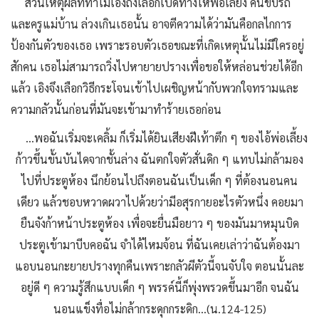
ส่วนเหตุผลที่ทำไมเอิงถึงเลือกเปิดทางให้พ่อเลี้ยง คนขับรถ
และครูแม่บ้าน ล่วงเกินเธอนั้น อาจตีความได้ว่ามันคือกลไกการ
ป้องกันตัวของเธอ เพราะรอบตัวเธอขณะที่เกิดเหตุนั้นไม่มีใครอยู่
สักคน เธอไม่สามารถวิ่งไปหายายปรางเพื่อขอให้หล่อนช่วยได้อีก
แล้ว เอิงจึงเลือกวิธีกระโจนเข้าไปเผชิญหน้ากับพวกใจทรามและ
ความกลัวนั้นก่อนที่มันจะเข้ามาทำร้ายเธอก่อน
...พอฉันเริ่มจะเคลิ้ม ก็เริ่มได้ยินเสียงฝีเท้าตึก ๆ ของไอ้พ่อเลี้ยง
ก้าวขึ้นขั้นบันไดจากชั้นล่าง ฉันตกใจตัวสั่นดิก ๆ แทบไม่กล้ามอง
ไปที่ประตูห้อง นึกย้อนไปถึงตอนฉันเป็นเด็ก ๆ ที่ต้องนอนคน
เดียว แล้วชอบหวาดผวาไปด้วยว่ามีอสุรกายอะไรตัวหนึ่ง คอยมา
ยืนจังก้าหน้าประตูห้อง เพื่อจะยื่นมือยาว ๆ ของมันมาหมุนบิด
ประตูเข้ามาบีบคอฉัน จำได้ไหมจ้อน ที่ฉันเคยเล่าว่าฉันต้องมา
แอบนอนกะยายปรางทุกคืนเพราะกลัวผีตัวนี้จนจับใจ ตอนนั้นละ
อยู่ดี ๆ ความรู้สึกแบบเด็ก ๆ พรรค์นี้ก็พุ่งพรวดขึ้นมาอีก จนฉัน
นอนแข็งทื่อไม่กล้ากระดุกกระดิก...(น.124-125)