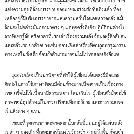
และเพราะเรื่องนี้ถูกเล่าผ่านมุมมองของจ้อน นอกจากบรรยากาศ
แห่งความสุขที่จ้อนบรรยายออกมาขณะร่วมรักกับเอิงแล้ว ที่คง
เหลืออยู่ก็มีเพียงบรรยากาศแห่งความหวั่นใจและหวาดกลัว แม้
จ้อนจะไม่กล่าวมันออกมาตรง ๆ แต่ทุกครั้งที่เอิงปฏิบัติตนต่างไป
จากที่เขารู้จัก หรือเวลาที่เธอเล่าเรื่องความหลัง จ้อนจะรู้สึกสับสน
และกลัวเธอ ยกตัวอย่างเช่น ตอนเอิงเล่าเรื่องที่ตนถูกทารุณกรรม
ทางเพศในวัยเด็ก จ้อนก็กลัวเธอมากจนไม่ไปพบเจอเอิงอีกเลย
มุมปากโลก
เป็นนวนิยายที่ทำให้ผู้เขียนได้แสดงฝีมือและ
ศิลปะในการใช้ภาษาที่ตนมีค่อนข้างมากเนื่องจากเป็นเรื่องทาง
เพศ เพื่อไม่ให้เนื้อหามีความหยาบโลนเกินไป ผู้เขียนจึงมักจะใช้
ภาพพจน์อุปลักษณ์ในการเปรียบเทียบอวัยวะ และการร่วมเพศ
เป็นสิ่งต่าง ๆ แทน
..ขณะที่กุหลาบขาวสะอาดดอกนั้นกลับบี้แบนอยู่ได้แผ่นหลัง
เปล่า ๆ ของเอิง ที่ถูกผมกดทับลงไปร้องเร่า ๆ อยู่กับพื้น จ้อนจ๋า