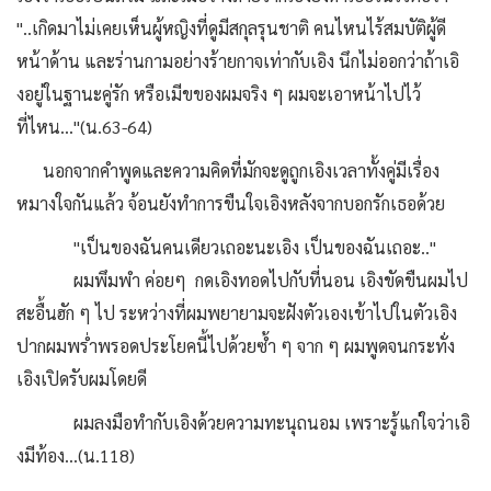
"..เกิดมาไม่เคยเห็นผู้หญิงที่ดูมีสกุลรุนชาติ คนไหนไร้สมบัติผู้ดี
หน้าด้าน และร่านกามอย่างร้ายกาจเท่ากับเอิง นึกไม่ออกว่าถ้าเอิ
งอยู่ในฐานะคู่รัก หรือเมีขของผมจริง ๆ ผมจะเอาหน้าไปไว้
ที่ไหน..."(น.63-64)
นอกจากคำพูดและความคิดที่มักจะดูถูกเอิงเวลาทั้งคู่มีเรื่อง
หมางใจกันแล้ว จ้อนยังทำการขืนใจเอิงหลังจากบอกรักเธอด้วย
"เป็นของฉันคนเดียวเถอะนะเอิง เป็นของฉันเถอะ.."
ผมพึมพำ ค่อยๆ กดเอิงทอดไปกับที่นอน เอิงขัดขืนผมไป
สะอื้นฮัก ๆ ไป ระหว่างที่ผมพยายามจะฝังตัวเองเข้าไปในตัวเอิง
ปากผมพร่ำพรอดประโยคนี้ไปด้วยซ้ำ ๆ จาก ๆ ผมพูดจนกระทั่ง
เอิงเปิดรับผมโดยดี
ผมลงมือทำกับเอิงด้วยความทะนุถนอม เพราะรู้แก่ใจว่าเอิ
งมีท้อง...(น.118)