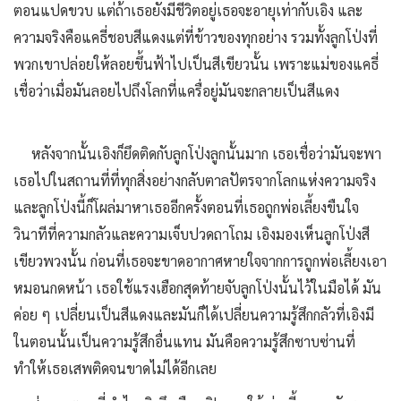
ตอนแปดขวบ แต่ถ้าเธอยังมีชีวิตอยู่เธอจะอายุเท่ากับเอิง และ
ความจริงคือแคธี่ชอบสีแดงแต่ที่ข้าวของทุกอย่าง รวมทั้งลูกโป่งที่
พวกเขาปล่อยให้ลอยขึ้นฟ้าไปเป็นสีเขียวนั้น เพราะแม่ของแคธี่
เชื่อว่าเมื่อมันลอยไปถึงโลกที่แครื่อยู่มันจะกลายเป็นสีแดง
หลังจากนั้นเอิงก็ยึดติดกับลูกโป่งลูกนั้นมาก เธอเชื่อว่ามันจะพา
เธอไปในสถานที่ที่ทุกสิ่งอย่างกลับตาลปัตรจากโลกแห่งความจริง
และลูกโป่งนี้ก็โผล่มาหาเธออีกครั้งตอนที่เธอถูกพ่อเลี้ยงขืนใจ
วินาทีที่ความกลัวและความเจ็บปวดถาโถม เอิงมองเห็นลูกโป่งสี
เขียวพวงนั้น ก่อนที่เธอจะขาดอากาศหายใจจากการถูกพ่อเลี้ยงเอา
หมอนกดหน้า เธอใช้แรงเฮือกสุดท้ายจับลูกโป่งนั้นไว้ในมือได้ มัน
ค่อย ๆ เปลี่ยนเป็นสีแดงและมันก็ได้เปลี่ยนความรู้สึกกลัวที่เอิงมี
ในตอนนั้นเป็นความรู้สึกอื่นแทน มันคือความรู้สึกซาบซ่านที่
ทำให้เธอเสพติดจนขาดไม่ได้อีกเลย