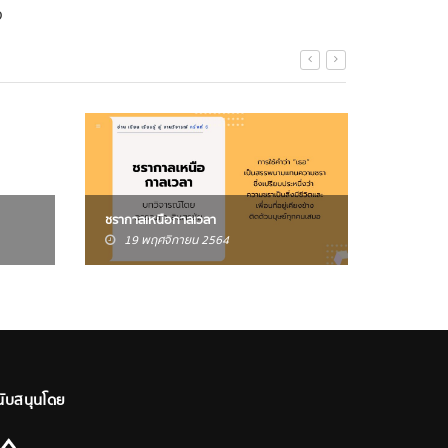
จ
หญิงสาวก
ชรากาลเหนือกาลเวลา
ของสังคม
19 พฤศจิกายน 2564
10 เม
นับสนุนโดย