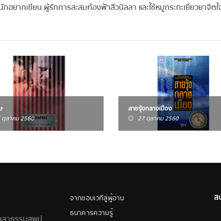
นักอยากเขียน ผู้รักการสะสมท้องฟ้าสีวนิลลา และใช้หมูกระทะเยียวยาจิตใ
ษ
สายรุ้งกลางเมือง
 ตุลาคม 2560
27 ตุลาคม 2560
ส
จากขอบเวทีสู่ผู้อ่าน
ธนาคารความรู้
ศาลาธรรมสพน์