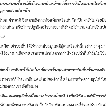
ะสะดวกสบายขึ้น แต่มันก็แลกมาด้วยเว้าเหว่ขึ้นทางจิตใจของคนใน
ิญญาณส่วนที่หายไป
เป็นคนต่างชาติ ซึ่งหมายถึงการท่องเที่ยวหรือเล่นกีฬาปีนผายังไม่ค่อย
กล้าเล่น? หรือมีการปลูกฝังอะไรบางอย่างที่ยังคงมีจำนวนคนไทยในเปอร์เ
าติ
เหมือนเจ้าของถิ่นได้ให้การสนับสนุนคงมีผู้คนหรือเจ้าถิ่นอย่างเราๆ ม
้งไว้อย่างน่าเสียหาย เราควรแปลกใจมากกว่านี้หรือเปล่าที่เจ้าถิ่นไม่ใช
่นยังไม่สนใจจะหันมาใช้ประโยชน์และสร้างคุณค่าจากทรัพย์ในบ้านของตัว
น ต่างชาติก็มักจะหาดินแดนใหม่ของโลกที่ 3 ในการสร้างความสุขให้กับพ
ม่ของพวกเขา ดังตัวอย่าง
หาดินแดนผจญภัยใหม่ในแถบประเทศโลกที่
3
เพื่อพิชิต – แต่เป็นกา
่ปืนผาก็พบความจริงเช่นนั้น ไม่ใช่เพียงบนยอดเขาที่ว่างเปล่า แม้แต่ชี