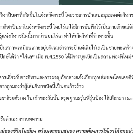
าปีนผาที่เกิดขึ้นในจังหวัดกระบี่ โดยรวมการนำเสนอมุมมองต่อกีฬาชนิ
าวกีฬาปีนผาในจังหวัดกระบี่ โดยไร่เลได้มีการบันทึกไว้เป็นลายลักษณ์อ
์แห่งกีฬาชนิดนี้มาหว่านบนไร่เล ทำให้เกิดกีฬาที่ท้าทายขึ้น
็นสภาพเหมือนเกาะอยู่บริเวณอ่าวกระบี่ แต่เดิมไร่เลเป็นชายทะเลร้างไม
ักษ์ใต้ว่า
“ไร่เล”
เมื่อ พ.ศ.2530 ได้มีการบุกเบิกเป็นสถานท่องที่ใ
ิตยสารเกี่ยวกับการกีฬาและการผจญภัยกลางแจ้งเกือบทุกเล่มของโลกเคยตีพิม
จากถูกมองว่าผู้เล่นกีฬาชนิดนี้เป็นคนก้าวร้าว
ผาด้วยตัวเอง ในเช้าของวันนั้น ศรุต ฐานะรุ่นพี่รุ่นน้อง ได้เลือกผา 
หรือตัวเอง จากบทความ
รณ์ของชีวิตในเมือง พร้อมจะตอบสนอง ความต้องการให้เราได้ทุกอย่าง 