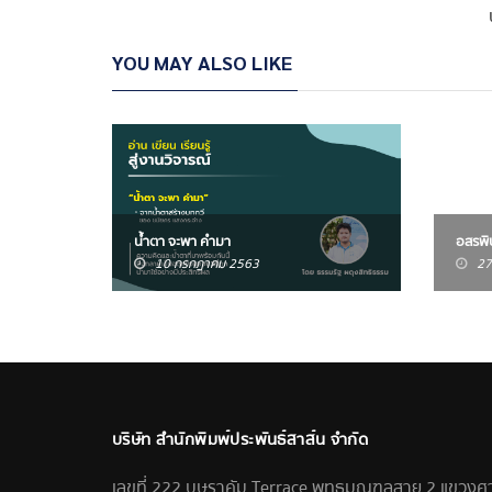
YOU MAY ALSO LIKE
น้ำตา จะพา คำมา
อสรพิ
10 กรกฎาคม 2563
27
บริษัท สำนักพิมพ์ประพันธ์สาส์น จำกัด
เลขที่ 222 บุษราคัม Terrace พุทธมณฑลสาย 2 แขวง