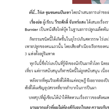
ที่นี่…ไร่เล ชุมชนคนปีนเขา
โดยนำเสนอการเล่าของกีฬ
เรื่องย่อ
ผู้เขียน
วีระศักดิ์ จันทร์แสง
ได้เสนอเรื่องร
Burnier
เป็นหนังสือไกด์บุ๊ค ในฐานะการปลูกเมล็ดพันธุ
กิจกรรมชนิดนี้ได้เกิดขึ้นในยุโรปเกินศตวรรษ ไร่เลเป
เพาะปลูกของคนแถวนั้น โดยเสียงสำเนียงเรียกของคนป
3 แห่งตั้งอยู่ริมหาด
ทุกวันนี้ชื่อไร่เลเป็นที่รู้จักของนักปีนผาทั่วโลก น
เที่ยว แต่การสนับสนุนกีฬาชนิดนี้ไม่ถูกสนับสนุน เนื่อง
หลังจากที่คุณวีระศักดิ์ได้ฟังแค่ทฤษฎี จึงอยากลองปีน
ศักดิ์ได้เผชิญอุปสรรคที่ยากลำบากในการปีนผา
บทสรุปที่ผู้เขียนได้นำให้คิดหวนเรื่องราวของสังคม
นานมากแล้วที่ผมไม่ต้องสู้กับอะไรเลย ความบริบู