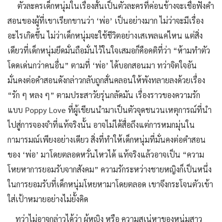
ตัวละครเด็กหนุ่มในเรื่องสั้นเป็นตัวละครที่ค่อนข้างจะเชื่อฟังคำ
สอนของผู้ที่เขาเรียกขานว่า ‘พ่อ’ เป็นอย่างมาก ไม่ว่าจะมีเรื่อง
อะไรเกิดขึ้น ไม่ว่าเด็กหนุ่มจะใช้ชีวิตอย่างเสเพลแค่ไหน แต่สิ่ง
เดียวที่เด็กหนุ่มยึดมั่นถือมั่นไว้ในใจเสมอก็คือคติที่ว่า “ห้ามทำตัว
โดดเด่นกว่าคนอื่น” ตามที่ ‘พ่อ’ ได้บอกสอนมา ทว่าจิตใจอัน
มั่นคงต่อคำสอนดังกล่าวกลับถูกสั่นคลอนให้พังทลายลงด้วยเรื่อง
“รัก ๆ หลง ๆ” ตามประสาวัยรุ่นกลัดมัน เรื่องราวของความรัก
แบบ Poppy Love ที่ผู้เขียนนำมาเป็นตัวจุดชนวนเหตุการณ์ที่นำ
ไปสู่การจองจำที่แท้จริงนั้น อาจไม่ได้สื่อถึงแต่การหมกมุ่นใน
กามารมณ์เพียงอย่างเดียว สิ่งที่ทำให้เด็กหนุ่มที่มั่นคงต่อคำสอน
ของ ‘พ่อ’ มาโดยตลอดหวั่นไหวได้ แท้จริงแล้วอาจเป็น “ความ
โหยหาการยอมรับจากสังคม” ความรักระหว่างชายหญิงก็เป็นหนึ่ง
ในการยอมรับที่เด็กหนุ่มโหยหามาโดยตลอด เขาจึงกระโจนตัวเข้า
ใส่เป้าหมายอย่างไม่ยั้งคิด
ทว่าไม่อาจกล่าวได้ว่า ผู้หญิง หรือ ความสเน่หาของหนุ่มสาว