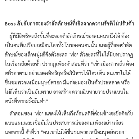
Boss ลับกับการจองจำอัตลักษณ์ที่เกิดจากความรักที่ไม่ปรับตัว
ผู้ที่มีอิทธิพลถึงขั้นที่จะจองจําอัตลักษณ์ของคนคนหนึ่งได้ ต้อง
เป็นคนที่เปรียบเสมือนโลกทั้ง ใบของคนคนนั้น และผู้ที่จองจําอัต
ลักษณ์ของเด็กหนุ่มก็คือตัวละคร ‘พ่อ’ ตัวละครที่ไม่ได้มีบทปรากฏ
ในเรื่องเสียด้วยซํ้า ปรากฏเพียงคําสอนที่ว่า “เข้าเมืองตาหลิ่ว ต้อง
หลิ่วตาตาม อย่าแสดงอิทธิฤทธิ์อภินิหารให้ใครเห็น คนเขาไม่ได้
ชื่นชมพวกเหนือมนุษย์หรอก มีแต่จะมองเป็นตัวประหลาด หรือ
ไม่ก็เห็นว่าเป็นอันตราย อาจสร้าง ความฉิบหายวายป่วงแบบใน
หนังที่พวกฝรั่งมันทํา”
คำสอนของ ‘พ่อ’ แสดงให้เห็นถึงทัศนคติที่ค่อนข้างจะยึดติดกับ
แบบแผนและเชื่อมั่นในประสบการณ์ของตนเพียงอย่างเดียว
นอกจากนี้ คำที่ว่า “คนเขาไม่ได้ชื่นชมพวกเหนือมนุษย์หรอก”