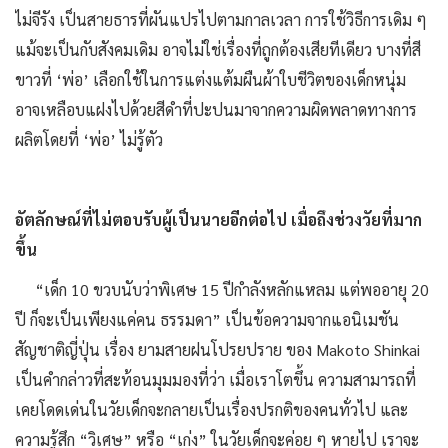
ไม่จีรัง เป็นสายธารที่ผันแปรไปตามกาลเวลา การใช้วิธีการเดิม ๆ
แม้จะเป็นกับสังคมเดิม อาจไม่ใช่เรื่องที่ถูกต้องเสียทีเดียว บางที่สี
ขาวที่ ‘พ่อ’ เลือกใช้ในการแต่งแต้มผืนผ้าใบชีวิตของเด็กหนุ่ม
อาจเหลือบแฝงไปด้วยสีดำที่ปะปนมาจากความผิดพลาดทางการ
ผลิตโดยที่ ‘พ่อ’ ไม่รู้ตัว
อัตลักษณ์ที่ไม่ตอบรับผู้เป็นนายอีกต่อไป เมื่อถึงช่วงวัยที่มาก
ขึ้น
“เด็ก 10 ขวบนับว่าพิเศษ 15 ปีกําลังหลักแหลม แต่พออายุ 20
ปี ก็จะเป็นเพียงแค่คน ธรรมดา” เป็นข้อความจากแอนิเมชัน
สัญชาติญี่ปุ่น เรื่อง ยามสายฝนโปรยปราย ของ Makoto Shinkai
เป็นคำกล่าวที่สะท้อนมุมมองที่ว่า เมื่อเราโตขึ้น ความสามารถที่
เคยโดดเด่นในวัยเด็กจะกลายเป็นเรื่องปรกติของคนทั่วไป และ
ความรู้สึก “วิเศษ” หรือ “เก่ง” ในวัยเด็กจะค่อย ๆ หายไป เราจะ