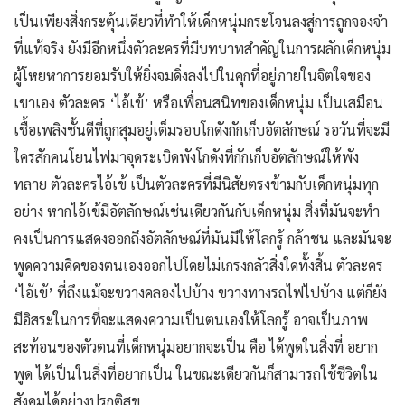
เป็นเพียงสิ่งกระตุ้นเดียวที่ทําให้เด็กหนุ่มกระโจนลงสู่การถูกจองจํา
ที่แท้จริง ยังมีอีกหนึ่งตัวละครที่มีบทบาทสำคัญในการผลักเด็กหนุ่ม
ผู้โหยหาการยอมรับให้ยิ่งจมดิ่งลงไปในคุกที่อยู่ภายในจิตใจของ
เขาเอง ตัวละคร ‘ไอ้เข้’ หรือเพื่อนสนิทของเด็กหนุ่ม เป็นเสมือน
เชื้อเพลิงชั้นดีที่ถูกสุมอยู่เต็มรอบโกดังกักเก็บอัตลักษณ์ รอวันที่จะมี
ใครสักคนโยนไฟมาจุดระเบิดพังโกดังที่กักเก็บอัตลักษณ์ให้พัง
ทลาย ตัวละครไอ้เข้ เป็นตัวละครที่มีนิสัยตรงข้ามกับเด็กหนุ่มทุก
อย่าง หากไอ้เข้มีอัตลักษณ์เช่นเดียวกันกับเด็กหนุ่ม สิ่งที่มันจะทำ
คงเป็นการแสดงออกถึงอัตลักษณ์ที่มันมีให้โลกรู้ กล้าชน และมันจะ
พูดความคิดของตนเองออกไปโดยไม่เกรงกลัวสิ่งใดทั้งสิ้น ตัวละคร
‘ไอ้เข้’ ที่ถึงแม้จะขวางคลองไปบ้าง ขวางทางรถไฟไปบ้าง แต่ก็ยัง
มีอิสระในการที่จะแสดงความเป็นตนเองให้โลกรู้ อาจเป็นภาพ
สะท้อนของตัวตนที่เด็กหนุ่มอยากจะเป็น คือ ได้พูดในสิ่งที่ อยาก
พูด ได้เป็นในสิ่งที่อยากเป็น ในขณะเดียวกันก็สามารถใช้ชีวิตใน
สังคมได้อย่างปรกติสุข