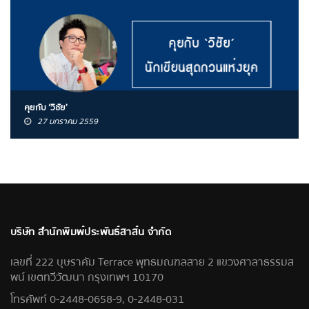
คุยกับ ‘วิชัย’
27 มกราคม 2559
บริษัท สำนักพิมพ์ประพันธ์สาส์น จำกัด
เลขที่ 222 บุษราคัม Terrace พุทธมณฑลสาย 2 แขวงศาลาธรรมส
พน์ เขตทวีวัฒนา กรุงเทพฯ 10170
โทรศัพท์ 0-2448-0658-9, 0-2448-031