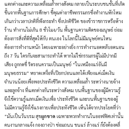
แตกต่างและความเหลื่อมล้ำทางสังคม กลายเป็นระบบชนชั้นที่เกิด
ขึ้นจากพื้นฐานการศึกษา ชี้คุณค่าอาชีพกรรมกรซึ่งทำงานหักโหม
เกินกว่าเวลาปกติที่พึงกระทำ ซึ่งปกติชีวิต ของข้าราชการหรือห้าง
ร้าน ทำงานไม่เกิน 8 ชั่วโมง/วัน พื้นฐานความคิดของมนุษย์ ย่อม
ต้องการสิ่งที่ดีที่สุดให้กับ ตนเอง ในโลกนี้ไม่มีมนุษย์คนไหน
ต้องการทำงานหนัก โดยเฉพาะอย่างยิ่ง การทำงานอดหลับอดนอน
ถึง 7 วัน ใครกันจะสามารถทำได้ หากไม่ใช่กรรมกรผู้ไม่มีปากมี
เสียง ถูกกดขี่ ริดรอนความเป็นมนุษย์ “ในเหมืองแร่อันมี
มนุษยธรรม” หยาดเหงื่อที่เปียกปอนแลกได้เพียงแค่เม็ดเงิน
จำนวนน้อยเพื่อพอประทังชีวิต ความเหลื่อมล้ำ ระหว่างนายจ้าง
และลูกจ้าง ที่แตกต่างกันระหว่างสังคม บนพื้นฐานของผู้มีความรู้
จึงใช้ความรู้แลกเม็ดเงินเพื่อ ประทังชีวิต และบนพื้นฐานของผู้
ไม่มีความรู้จึงใช้แรงกายเพื่อประทังชีวิต เห็นได้จากประโยคที่ว่า
“มันเป็นวันบรม สุข
ผูกขาด
เฉพาะพวกทํางานในออฟฟิศเท่านั้น
คนงานกลางแจ้ง กองถางป่า ซ่อมถนน ขนแร่ ล้างแร่ ก็ยังต้องคลี่