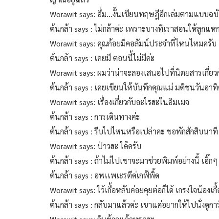
Worawit says: อึ่ม...งั้นเขียนทฤษฎีอีกเล่มตามแบบฉบ
ต้นกล้า says : ไม่กล้าค่ะ เพราะบางทีเราสอนให้ลูกแหก
Worawit says: คุณก้อยมีคอลัมน์ประจำที่ไหนไหมครับ
ต้นกล้า says : เคยมี ตอนนี้ไม่มีค่ะ
Worawit says: ผมว่าน่าจะลองเสนอไปที่นิตยสารเกี่ยว
ต้นกล้า says : เคยเขียนให้บันทึกคุณแม่ มติชนวันอาท
Worawit says: เรื่องเกี่ยวกับอะไรฮะในอิมเมจ
ต้นกล้า says : การเดินทางค่ะ
ต้นกล้า says : รีบไปไหนหรือเปล่าคะ ขอพักสักสิบนาที 
Worawit says: ป่าวฮะ ได้ครับ
ต้นกล้า says : ถ้าไม่ไปเขาจะมาช่วยพิมพ์อย่างนี้ เอิ๊กๆ
ต้นกล้า says : อพเเพเะรตึค่เกฟ้พิ้ด
Worawit says: ไว้เกื้อหลับค่อยคุยต่อก็ได้ เกรงใจน้องเกื
ต้นกล้า says : กลับมาแล้วค่ะ เขาแค่อยากให้ไปนั่งดูกา