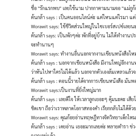
ชื่อ "รักแรกพบ" เลยใช้นาม ปากกาตามนามจอ "แม่กูก้
ต้นกล้า says : เป็นคนออนไลน์ค่ะ แต่ไหนแต่ไรมา แต่ค
Worawit says: ใช้ชีวิตส่วนใหญ่ในไซเบอร์สเปซ์เลยน
ต้นกล้า says: เป็นพักๆค่ะ พักที่อยู่บ้าน ไม่ได้ทำงานป
จะทำนานๆ
Worawit says: ทำงานอื่นนอกจากงานเขียนหนังสือไห
ต้นกล้า says : นอกจากเขียนหนังสือ มีงานใหญ่อีกงานหนึ
ว่าหันไปหาใครไม่ได้แล้ว นอกจากตัวเองล้มเหลวแล้วจะ
ต้นกล้า says : ตอนนี้รายได้จากการเขียนหนังสือ มัน
Worawit says:เป็นงานที่ยิ่งใหญ่มาก
ต้นกล้า says : เลยดีใจ ให้เวลาลูกเยอะๆ คุ้มนะคะ เสี
ชิดเขา ถือว่าเราพลาดโอกาสทองคำ เรียกกลับไม่ได้ด้ว
Worawit says: คุณก้อยอ่านทฤษฎีทางจิตวิทยาเด็กไห
ต้นกล้า says : เคยอ่าน เยอะมากเลยค่ะ หลายตำรา ช่
ญาณอยู่แล้ว