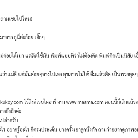
ฮะ(ถามเชยไปไหม)
ย มาจาก กูนี่ล่ะก้อย เอิ๊กๆ
ม่ค่อยได้เมา แต่ติดใช้มัน พิมพ์แบบที่ว่าไม่ต้องคิด พิมพ์ติดเป็นนิสัย เอ
ห็นว่าแม่ดี แต่มันค่อยๆจางไปเอง สุขภาพไม่ให้ ดื่มแล้วติด เป็นพวกสุดๆ 
ww.kukoy.com ไว้ลิงค์เวบไดอารี่ จาก www.maama.com ตอนนี้ก็เลิกแล้
งอึ่งอีกค่ะ
เปล่าครับ
ะไร อยากรู้อะไร ก็ตรงประเด็น บางครั้งเอาลูกนั่งตัก ถามว่าอยากดูภาพอะไ