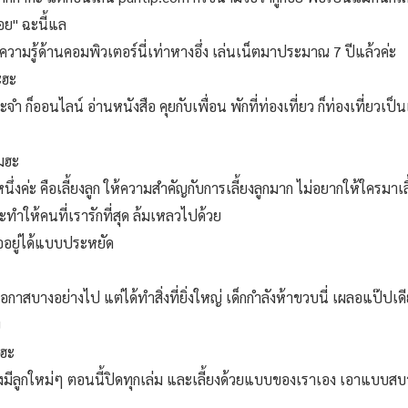
อย" ฉะนี้แล
วามรู้ด้านคอมพิวเตอร์นี่เท่าหางอึ่ง เล่นเน็ตมาประมาณ 7 ปีแล้วค่ะ
ะฮะ
ระจำ ก็ออนไลน์ อ่านหนังสือ คุยกับเพื่อน พักที่ท่องเที่ยว ก็ท่องเที่ยว
มฮะ
่งค่ะ คือเลี้ยงลูก ให้ความสำคัญกับการเลี้ยงลูกมาก ไม่อยากให้ใครมาเลี้
ทำให้คนที่เรารักที่สุด ล้มเหลวไปด้วย
พออยู่ได้แบบประหยัด
ยโอกาสบางอย่างไป แต่ได้ทำสิ่งที่ยิ่งใหญ่ เด็กกำลังห้าขวบนี่ เผลอแป๊ป
ย
มฮะ
วงมีลูกใหม่ๆ ตอนนี้ปิดทุกเล่ม และเลี้ยงด้วยแบบของเราเอง เอาแบบส