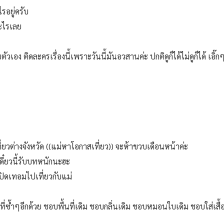
รอยู่ครับ
อะไรเลย
วเอง ติดละครเรื่องนี้เพราะวันนี้มันอวสานค่ะ ปกติดูก็ได้ไม่ดูก็ได้ เอิ๊ก
ี่ยวต่างจังหวัด ((แม่หาโอกาสเที่ยว)) จะห้าขวบเดือนหน้าค่ะ
เดี๋ยวนี้รับบทหนักนะฮะ
้ปิดเทอมไปเที่ยวกับแม่
วที่ซ้ำๆอีกด้วย ชอบพื้นที่เดิม ชอบกลิ่นเดิม ชอบหมอนใบเดิม ชอบใส่เสื้