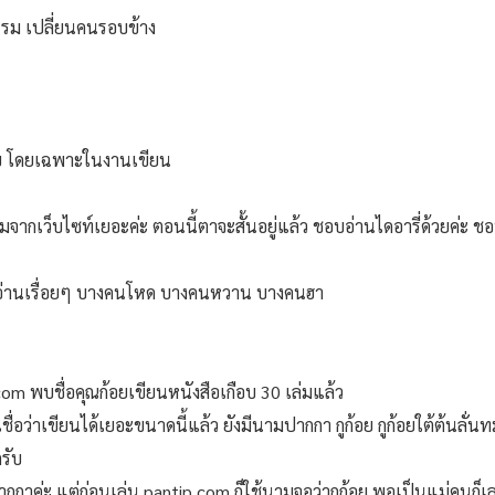
จกรรม เปลี่ยนคนรอบข้าง
ับ โดยเฉพาะในงานเขียน
จากเว็บไซท์เยอะค่ะ ตอนนี้ตาจะสั้นอยู่แล้ว ชอบอ่านไดอารี่ด้วยค่ะ ชอบอ่า
บอ่านเรื่อยๆ บางคนโหด บางคนหวาน บางคนฮา
om พบชื่อคุณก้อยเขียนหนังสือเกือบ 30 เล่มแล้ว
น่าเชื่อว่าเขียนได้เยอะขนาดนี้แล้ว ยังมีนามปากกา กูก้อย กูก้อยใต้ต้นลั่
รับ
ากกาค่ะ แต่ก่อนเล่น pantip.com ก็ใช้นามจอว่ากูก้อย พอเป็นแม่คนก็เล