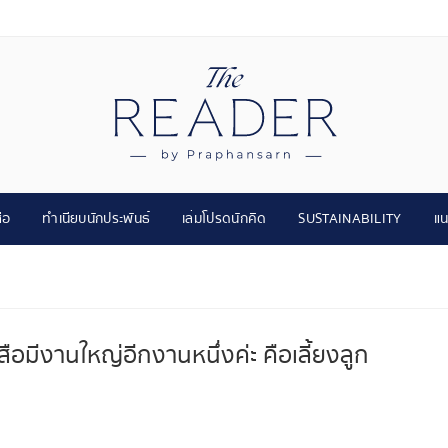
ือ
ทำเนียบนักประพันธ์
เล่มโปรดนักคิด
SUSTAINABILITY
แน
ือมีงานใหญ่อีกงานหนึ่งค่ะ คือเลี้ยงลูก