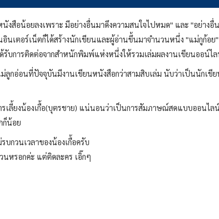
นังสือน้อยลงเพราะ มีอย่างอื่นมาดึงความสนใจไปหมด" และ "อย่างอื่น" 
ินเตอร์เน็ตก็ได้สร้างนักเขียนและผู้อ่านขึ้นมาจำนวนหนึ่ง "แม่กูก้อย
รับการติดต่อจากสำหนักพิมพ์แห่งหนึ่งให้รวมเล่มผลงานเขียนออน์ไลน์
่ลูกอ่อนที่ปัจจุบันมีงานเขียนหนังสือกว่าสามสิบเล่ม นับว่าเป็นนักเ
การเลี้ยงน้องเกื้อ(บุตรชาย) แน่นอนว่าเป็นการสัมภาษณ์สดแบบออนไลน์
ก็น้อย
ไม่รบกวนเวลาของน้องเกื้อครับ
กวนหรอกค่ะ แต่ติดละคร เอิ๊กๆ