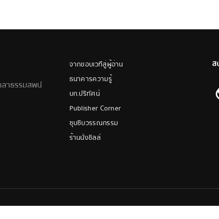
ส
จากขอบเวทีสู่ผู้อ่าน
ธนาคารความรู้
ศาลาธรรมสพน์
บก.ปริทัศน์
Publisher Corner
ซุบซิบวรรณกรรม
ร้านนั่งชิลล์