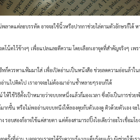
ม่พลาดแต่ละบรรทัด อาจจะใช้นิ้วหรือปากกาช่วยไล่ตามตัวอักษรก็ได้
จะจดโน้ตไว้ข้างๆ เพื่อแปลและตีความ โดยเลือกเอาจุดที่สำคัญจริงๆ เพ
ป็นชีทก็ควรหาแฟ้มมาใส่ เพื่อเปิดอ่านเป็นหนังสือ ช่วยลดความอ่อนล้าใ
เราอ่านไปคิดไป เราอาจจะไม่ต้องมาอ่านซ้ำหลายๆรอบก้ได้
ให้ใช้วิธีตั้งเป้าหมายว่าจบบทหนึ่งแล้วก็มองเวลา ซึ่งยังเป็นการช่
้มากขึ้น หรือไม่พออ่านจบบทนึงให้ลองคุยกับตัวเองดู ติวด้วยตัวเอง จะได
ง รอบสองก็อาจใช้แค่สายตา แต่ต้องสามารถปิ๊งไอเดียว่าอะไรเชื่อมโยงกั
งใจทุกครั้งที่อ่าน นอกจากเราจะได้รับความรู้แบบเต็มร้อยแล้ว ยังช่วยใ