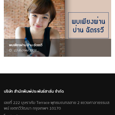
พบเพียงผ่าน ป่าน ฉัตรรวี
13 ธันวาคม 2556
บริษัท สำนักพิมพ์ประพันธ์สาส์น จำกัด
เลขที่ 222 บุษราคัม Terrace พุทธมณฑลสาย 2 แขวงศาลาธรรมส
พน์ เขตทวีวัฒนา กรุงเทพฯ 10170