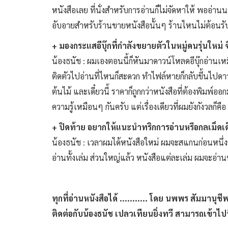
หนังสือเลย ที่นั่งสำหรับการอ่านก็ไม่จัดหาให้ พออ่านนาน
อับอายสำหรับร้านขายหนังสือนั้นๆ ร้านไหนไม่ต้อนรับเ
+ มองกระแสอีบุ๊กที่กำลังขยายตัวในหมู่คนรุ่นใหม่
น้องธนัช : ผมเองตอนนี้ก็หันมาดาวน์โหลดอีบุ๊กอ่านเหมื
ติดตัวไปอ่านที่ไหนก็สะดวก ทำไฟล์หายก็กลับขึ้นไปดาว
ต้นไม้ และเดี๋ยวนี้ ราคาก็ถูกกว่าหนังสือที่ต้องพิมพ์
ความรู้เหมือนๆ กันครับ แต่เรื่องเดียวที่ผมยังกังว
+ ปิดท้าย อยากให้แนะนำทริกการอ่านหรือกลเม็ดเด
น้องธนัช : เวลาผมได้หนังสือใหม่ ผมจะสแกนก่อนหนึ่งร
อ่านทั้งเล่ม ส่วนใหญ่แล้ว หนังสือแต่ละเล่ม ผมจะอ่าน
ทุกที่อ่านหนังสือได้ ........... โดย นพพร สัมมานุชี
ติดต่อกับน้องธนัช เปลวเทียนยิ่งทวี สามารถเข้า