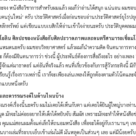
ะจง หนังสือวิชาการสำหรับผมแล้ว ผมก็ว่าอ่านได้สนุก แน่นอน ผมชอบ
บคนรุ่นใหม่’ ครับ ประวัติศาสตร์เมื่อก่อนชอบอ่านประวัติศาสตร์ยุโรปย
ักทรัพย์ แต่เขียนแบบเบสิกให้อ่านเข้าใจง่ายนะครับ ประวัติบุคคลผมก
อลิน ศิลปะของหนังสือกับศิลปะวาดภาพและดนตรีสามารถเชื่อมโยง
โยงกันหมดนะครับ ผมชอบวิทยาศาสตร์ แล้วผมก็นำความคิด จินตนาการ
ะ ก็ต้องมีจินตนาการว่า ช่วงนี้ ผู้ประพันธ์ต้องการสื่อถึงอะไร อย่าง
จักแต่มาธาดอร์ แต่อันที่จริงแล้ว คนที่เกี่ยวข้องกับการสู้วัวกระทิงนี
ียนรู้เรื่องราวเหล่านี้ เราก็จะเพียงเล่นเพลงให้ถูกต้องตามตัวโน้ตและจัง
ีกแบบหนึ่งครับ
ร และควรรณรงค์ในด้านไหนบ้าง
์เรื่องนี้นะครับ ผมไม่เคยได้เห็นกับตา แต่เคยได้ยินผู้ใหญ่บางท่านที
งสมุด มักจะไม่ค่อยอยากให้เด็กได้หยิบจับ สัมผัส เพราะมักจะทำให้หนังส
วผม คุณแม่สอนผมตั้งแต่เล็กให้ถนอมหนังสือ เพื่อจะได้อยู่กับเรานานๆ
นบางเล่มที่ระบบเย็บเข้าเล่มไม่ดี มันหลุดเป็นส่วนๆ เลย แต่มีน้อยครับ