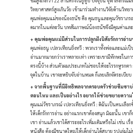
ชมสูงถึงกว่า 22 ล้านครั้งในยูทูบ ปัจจุบัน จุฬาลงกรณ
วิทยาศาสตร์สูงเกินวัย เข้ามาร่วมทำงานวิจัยด้านวิ
คุณพ่อคุณแม่ของน้องธนัช คือ คุณธนูและคุณวัชราภรณ์ เ
ดมากในแต่ละวัน บทสัมภาษณ์น้องธนัชจึงมีคุณค่าและส
+ คุณพ่อคุณแม่มีส่วนในการปลูกฝังนิสัยรักการอ่าน
คุณพ่อธนู เปลวเทียนยิ่งทวี : พวกเราทั้งพ่อและแม่เป็น
อ่านมากมายกว่าเราหลายเท่า เพราะเขามีทักษะในการอ่า
ตรงนี้บ้าง ส่วนตัวผมประเภทไม่ชอบให้อะไรรกหูรกตา ก็
จุดในบ้าน เขาจะหยิบจับอ่านหมด ก็เลยเลิกจัดระเบียบ เ
+ จากพื้นฐานที่มีอิทธิพลจากครอบครัวช่วยซึมซาบใ
ตอนไหน และเป็นอย่างไร อยากให้ช่วยขยายความใน
คุณแม่วัชราภรณ์ เปลวเทียนยิ่งทวี : ดิฉันเป็นคนเลือก
ให้เด็กรักการอ่าน อย่างแรกเขาต้องสนุก มิฉะนั้น เ
เขา อ่านแล้วเขาได้สาระอะไรเพิ่มเติมหรือไม่ เช่น เร
หนังสือ ต้องมีขนาดใหญ่ให้เด็กอ่านได้สบาย รูปเล่มไม