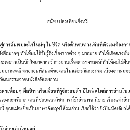
่การค้นพบอะไรใหม่ๆ ในชีวิต หรือค้นพบทางเดินที่ตัวเองต้องกา
หนังสือมากๆ ทำให้ผมได้รับรู้ถึงเรื่องราวต่าง ๆ มากมาย ทำให้เกิดแร
ห้ผมอยากเป็นนักวิทยาศาสตร์ การอ่านเรื่องดาราศาสตร์ก็ทำให้ผมใฝ่ฝั
นียมประเพณี ตลอดจนทัศนคติของคนในแต่ละวัฒนธรรม เนื่องจากผมชอ
ฒนธรรมจากหนังสือที่เคยอ่าน
รรดาเพื่อนๆ ที่สนิท หรือเพื่อนที่รู้จักรอบตัว มีไลฟ์สไตล์การอ่าน
องนะครับ บางคนที่ชอบแนววิชาการ ก็ยังอ่านพวกนิยาย เรื่องแต่งอื่นๆ เช
วนี้ คุณแม่จะซื้อเป็นภาษาอังกฤษให้ผมอ่าน เรียกได้ว่า ยิงปืนนัดเดีย
ังอ่านเล่มไหนอยู่