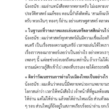
น้องธนัช : ผมอ่านหนังสือหลากหลายครับ ไม่เฉพาะเจา
ประวัติศาสตร์ ผมก็ชอบ ตอนนี้กำลังติดพัน ‘สามก๊กฉบั
ครับ พวกเงินๆ ทองๆ ก็อ่าน อย่างเศรษฐศาสตร์ ตลาดหล
+ ในฐานะที่วาดภาพและเล่นดนตรีคลาสสิกผ่านไวโ
น้องธนัช : ผมว่าศาสตร์ทุกศาสตร์มันมีความเชื่อม
ดนตรี เป็นเรื่องของความสุนทรีย์ เวลาจะเล่นให้ไพเรา
เรื่องราวของมาธาดอร์เลยว่าเป็นอย่างไร อย่างพวกเรารู้
เพลงๆ นี้ แต่ละช่วงบ่งบอกถึงคนเหล่านั้น ถ้าเราไม่ได้เร
อารมณ์ความรู้สึกเข้าไป เพลงที่บรรเลง จะได้อรรถรสอ
+ คิดว่าวัฒนธรรมการอ่านในเมืองไทยเป็นอย่างไ
น้องธนัช : ผมเห็นว่าตอนนี้มีหลายหน่วยงานพยายามรณรงค
โอกาสเล่าว่า เวลาให้หนังสือไป เจ้าหน้าที่ที่ดูแลห้อ
ให้อ่าน แต่ไม่ให้อ่าน แล้วจะได้อ่านไหมเนี่ย ส่วนตั
ๆ รอบ ส่วนใหญ่ก็ยังอยู่ในสภาพเรียบร้อยน่าอ่าน ยกเว้