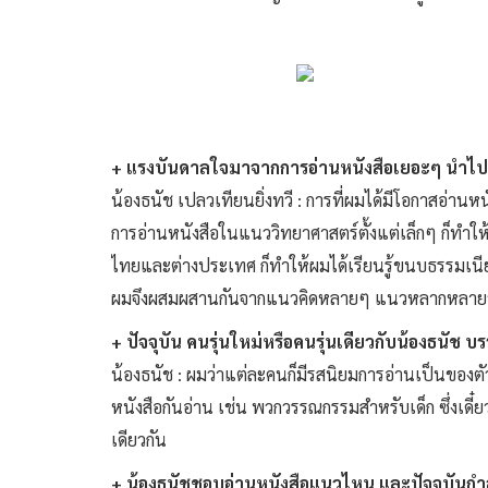
+ แรงบันดาลใจมาจากการอ่านหนังสือเยอะๆ นำไปสู
น้องธนัช เปลวเทียนยิ่งทวี : การที่ผมได้มีโอกาสอ่าน
การอ่านหนังสือในแนววิทยาศาสตร์ตั้งแต่เล็กๆ ก็ทำใ
ไทยและต่างประเทศ ก็ทำให้ผมได้เรียนรู้ขนบธรรมเ
ผมจึงผสมผสานกันจากแนวคิดหลายๆ แนวหลากหลายวั
+ ปัจจุบัน คนรุ่นใหม่หรือคนรุ่นเดียวกับน้องธนัช บ
น้องธนัช : ผมว่าแต่ละคนก็มีรสนิยมการอ่านเป็นของตัวเ
หนังสือกันอ่าน เช่น พวกวรรณกรรมสำหรับเด็ก ซึ่งเดี๋ย
เดียวกัน
+ น้องธนัชชอบอ่านหนังสือแนวไหน และปัจจุบันกำล