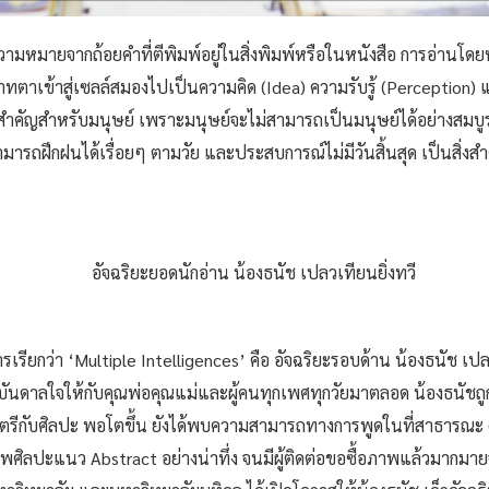
้ความหมายจากถ้อยคำที่ตีพิมพ์อยู่ในสิ่งพิมพ์หรือในหนังสือ การอ่านโดย
ตาเข้าสู่เซลล์สมองไปเป็นความคิด (Idea) ความรับรู้ (Perception) แ
สำคัญสำหรับมนุษย์ เพราะมนุษย์จะไม่สามารถเป็นมนุษย์ได้อย่างสมบู
รถฝึกฝนได้เรื่อยๆ ตามวัย และประสบการณ์ไม่มีวันสิ้นสุด เป็นสิ่งสำ
เรียกว่า ‘Multiple Intelligences’ คือ อัจฉริยะรอบด้าน น้องธนัช เปลวเที
นดาลใจให้กับคุณพ่อคุณแม่และผู้คนทุกเพศทุกวัยมาตลอด น้องธนัชถูก
ีกับศิลปะ พอโตขึ้น ยังได้พบความสามารถทางการพูดในที่สาธารณะ (
ลปะแนว Abstract อย่างน่าทึ่ง จนมีผู้ติดต่อขอซื้อภาพแล้วมากมายจากทั่