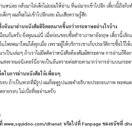
หน่อย กลับมาไล่เด็กไม่ยอมให้อ่าน ที่แย่มากเข้าไปอีก เดี๋ยวนี้ถึงกับทำเ
ด็กๆ ผมก็จะไม่เข้าไปอีกเลย มันเสียความรู้สึก
 ซึ่งหันมาอ่านหนังสือดิจิตอลมากขึ้นกว่ากระดาษอย่างไรบ้าง
อนกันครับ ยิ่งคุณแม่นี่ เมื่อก่อนชอบซื้อตำราภาษาอังกฤษ เดี๋ยวนี้เลิก
์นโหลดมาใหม่ได้ทุกเมื่อ เพราะผู้ให้บริการเขาเก็บประวัติการซื้อไว้
ออกมาเป็นเล่มๆ ถ้าเราไม่ยึดติดว่าหนังสือต้องสัมผัสกระดาษ การอ่านก็คื
ลก็คือ แสงจากมอนิเตอร์นี่อาจเป็นอันตรายต่อสายตามากว่าการอ่านบนกระ
็ดในการอ่านหนังสือให้เพื่อนๆ
อบ ถ้าเป็นพวกที่มีรูป ผมก็จะดูรูปและคำอธิบายประกอบภาพ พอหมดเล่ม ก
หลายรอบ ไม่เบื่อที่จะอ่านครับ
พ
ไปที่ www,squidoo.com/dhanat หรือไปที่ Fanpage ของธนัชที่ 