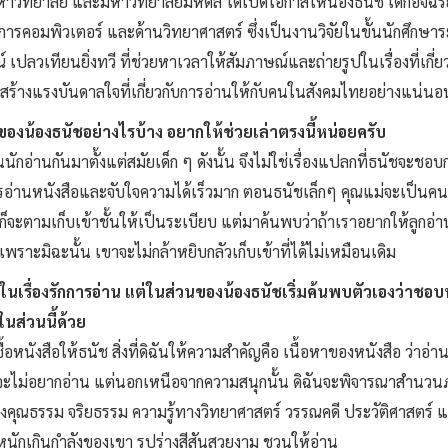
์มหาวิทยาลัย และมหาวิทยาลัยมหิดล ได้เปิดโอกาสให้น้องธนัช เด็กอัจฉร
ทยาการคอมพิวเตอร์ และด้านวิทยาศาสตร์ ซึ่งเป็นงานวิจัยในขั้นนักศ
ปลวเทียนยิ่งทวี ที่ช่วยหาเวลาให้สัมภาษณ์และถ่ายรูปในเรื่องที่เกี่ยวก
ร้างแรงบันดาลใจที่เกี่ยวกับการอ่านให้กับคนในสังคมไทยอย่างแน่นอนว
ของน้องธนัชอย่างไรบ้าง อยากให้ช่วยเล่าตรงนี้หน่อยครับ
นักอ่านกันมาตั้งแต่สมัยเด็ก ๆ ดังนั้น จึงไม่ใช่เรื่องแปลกที่ธนัชจะช
นหนังสือและจับใจความได้เร็วมาก ตอนธนัชเล็กๆ คุณแม่จะเป็นคนเลือกห
จะตามเก็บเข้าชั้นให้เป็นระเบียบ แต่มาค้นพบว่าถ้าเราอยากให้ลูกอ่าน
พราะมิฉะนั้น เขาจะไม่กล้าหยิบกลัวเก็บเข้าที่ได้ไม่เหมือนเดิม
นเรื่องรักการอ่าน แต่ในส่วนของน้องธนัชเริ่มค้นพบตัวเองว่าชอ
ส่วนนี้ด้วย
ซื้อหนังสือให้ธนัช สิ่งที่ดิฉันให้ความสำคัญคือ เนื้อหาของหนังสือ ว่
ขาก็จะไม่อยากอ่าน แต่นอกเหนือจากความสนุกนั้น ดิฉันจะพิจารณาสำนว
ื่องคุณธรรม จริยธรรม ความรู้ทางวิทยาศาสตร์ วรรณคดี ประวัติศาสตร์ แ
่หนักเกินกำลังของเขา รูปร่างสีสันสวยงาม ชวนให้อ่าน