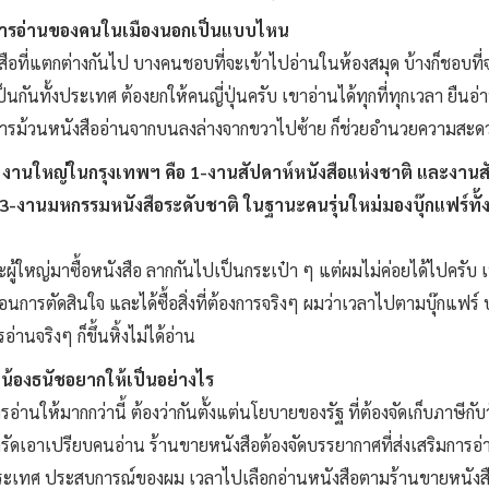
มการอ่านของคนในเมืองนอกเป็นแบบไหน
งสือที่แตกต่างกันไป บางคนชอบที่จะเข้าไปอ่านในห้องสมุด บ้างก็ชอบ
ป็นกันทั้งประเทศ ต้องยกให้คนญี่ปุ่นครับ เขาอ่านได้ทุกที่ทุกเวลา ยืน
ีน การม้วนหนังสืออ่านจากบนลงล่างจากขวาไปซ้าย ก็ช่วยอำนวยความสะ
น 3 งานใหญ่ในกรุงเทพฯ คือ 1-งานสัปดาห์หนังสือแห่งชาติ และงาน
งานมหกรรมหนังสือระดับชาติ ในฐานะคนรุ่นใหม่มองบุ๊กแฟร์ทั้ง 3 ง
และผู้ใหญ่มาซื้อหนังสือ ลากกันไปเป็นกระเป๋า ๆ แต่ผมไม่ค่อยได้ไปครั
นการตัดสินใจ และได้ซื้อสิ่งที่ต้องการจริงๆ ผมว่าเวลาไปตามบุ๊กแฟร์ 
่านจริงๆ ก็ขึ้นหิ้งไม่ได้อ่าน
งน้องธนัชอยากให้เป็นอย่างไร
อ่านให้มากกว่านี้ ต้องว่ากันตั้งแต่นโยบายของรัฐ ที่ต้องจัดเก็บภาษีกั
ัดเอาเปรียบคนอ่าน ร้านขายหนังสือต้องจัดบรรยากาศที่ส่งเสริมการอ่านภ
ระเทศ ประสบการณ์ของผม เวลาไปเลือกอ่านหนังสือตามร้านขายหนังสือ 