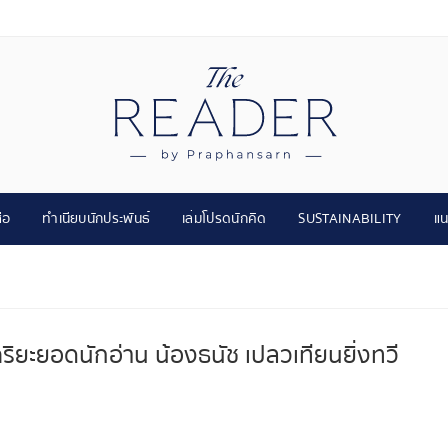
ือ
ทำเนียบนักประพันธ์
เล่มโปรดนักคิด
SUSTAINABILITY
แน
ยะยอดนักอ่าน น้องธนัช เปลวเทียนยิ่งทวี