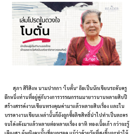
สุภา สิริสิงห นามปากกา
‘โบตั๋น’ ถือเป็นนักเขียนระดับครู
อีกหนึ่งท่านที่อยู่คู่กับวงการวรรณกรรมมายาวนานหลายสิบปี
สร้างสรรค์งานเขียนทรงคุณค่ามาแล้วหลายสิบเรื่อง และใน
บรรดางานเขียนเหล่านั้นก็ยังถูกซื้อลิขสิทธิ์นำไปทำเป็นละคร
จนโด่งดังมาแล้วหลายต่อหลายเรื่อง อาทิ ทองเนื้อเก้า กว่าจะรู้
เดียงสา ผู้หญิงคนนั้นชื่อบุญรอด แม้ว่าด้วยวัยที่สูงขึ้นจะทำให้