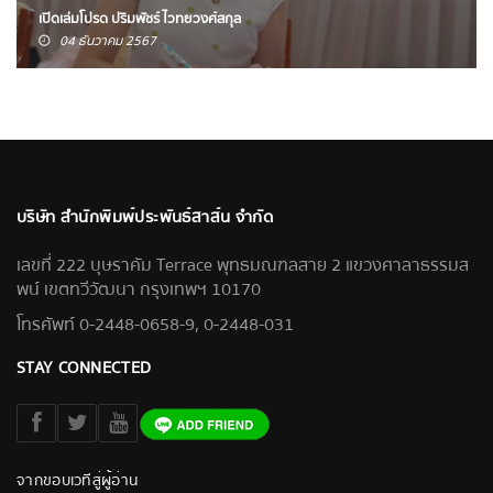
เปิดเล่มโปรด ปริมพัชร์ ไวทยวงศ์สกุล
04 ธันวาคม 2567
บริษัท สำนักพิมพ์ประพันธ์สาส์น จำกัด
เลขที่ 222 บุษราคัม Terrace พุทธมณฑลสาย 2 แขวงศาลาธรรมส
พน์ เขตทวีวัฒนา กรุงเทพฯ 10170
โทรศัพท์ 0-2448-0658-9, 0-2448-031
STAY CONNECTED
จากขอบเวทีสู่ผู้อ่าน