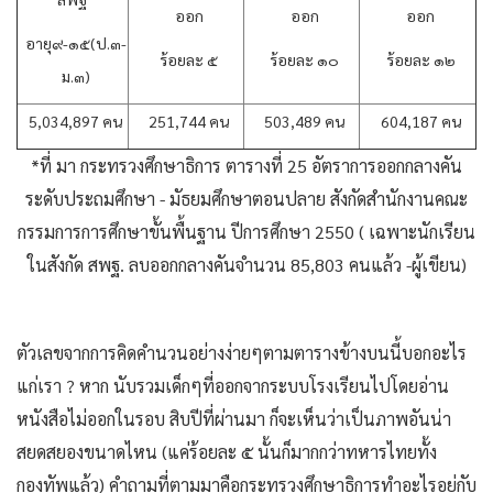
ออก
ออก
ออก
อายุ๙-๑๕(ป.๓-
ร้อยละ ๕
ร้อยละ ๑๐
ร้อยละ ๑๒
ม.๓)
5,034,897
คน
251,744
คน
503,489
คน
604,187
คน
*ที่ มา กระทรวงศึกษาธิการ ตารางที่ 25 อัตราการออกกลางคัน
ระดับประถมศึกษา - มัธยมศึกษาตอนปลาย สังกัดสำนักงานคณะ
กรรมการการศึกษาขั้นพื้นฐาน ปีการศึกษา 2550 ( เฉพาะนักเรียน
ในสังกัด สพฐ. ลบออกกลางคันจำนวน 85,803 คนแล้ว -ผู้เขียน)
ตัวเลขจากการคิดคำนวนอย่างง่ายๆตามตารางข้างบนนี้บอกอะไร
แก่เรา ? หาก นับรวมเด็กๆที่ออกจากระบบโรงเรียนไปโดยอ่าน
หนังสือไม่ออกในรอบ สิบปีที่ผ่านมา ก็จะเห็นว่าเป็นภาพอันน่า
สยดสยองขนาดไหน (แค่ร้อยละ ๕ นั้นก็มากกว่าทหารไทยทั้ง
กองทัพแล้ว) คำถามที่ตามมาคือกระทรวงศึกษาธิการทำอะไรอยู่กับ