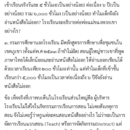
เข้าเรียนจริงวันละ ๕ ชั่วโมง(เป็นอย่างน้อย) ต่อเนื่อง ๖ ปี(เป็น
อย่างน้อย) รวม ๖,๐๐๐ ชั่วโมง (เป็นอย่างน้อย) ทำไมเด็กจึงยัง
อ่านหนังสือไม่ออก? โรงเรียนจะอธิบายต่อพ่อแม่ขแงพวกเขา
อย่างไร?
๓. กรมการศึกษานอกโรงเรียน มีหลักสูตรการศึกษาเพื่อชุมชนใน
เขตภูเขา (ตั้งแต่พ.ศ ๒๕๓๓ ถ้าจำไม่ผิด) สอนผู้ใหญ่ชาวเขาที่พูด
ภาษาไทยได้เล็กน้อยและอ่านหนังสือไม่ออก ให้อ่านออกเขียนได้
ด้วยเวลาเรียนเพียง ๒๐๐ ชั่วโมงเท่านั้น แต่ทำไมเด็กที่เข้าชั้น
เรียนกว่า ๕,๐๐๐ ชั่วโมงเป็นเวลาต่อเนื่องถึง ๖ ปีจึงยังอ่าน
หนังสือไม่ออก
ข้อ เท็จจริงที่เราพบเห็นในโรงเรียนส่วนใหญ่คือ ผู้บริหาร
โรงเรียนไม่ใส่ใจในกิจกรรมการเรียนการสอน ไม่เคยสังเกตุการ
สอน จึงไม่เคยรู้ว่าครูแต่ละคนสอนหนังสืออย่างไร ไม่ว่าจะเป็นการ
จัดการเรียนแบบสอน (Teach) หรือการจัดกิจกรรม(Instruct) แต่