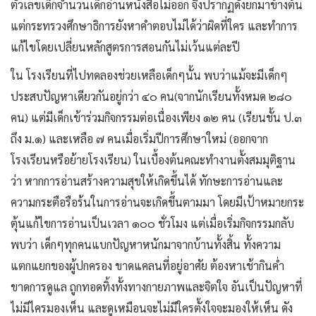
ตัวเลขเด็กจำนวนเด็กอ่านหนังสือไม่ออก จึงปรากฏดังยกมาข้างต้น
แต่กระทรวงศึกษาธิการยังหาคำตอบไม่ได้ว่าผิดที่ใคร และทำการ
แก้ไขโดยเปลี่ยนหลักสูตรการสอนกันไม่เว้นแต่ละปี
ใน โรงเรียนที่ไปทดลองช่วยเหลือเด็กๆนั้น พบว่าแม้จะมีเด็กๆ
ประสบปัญหาเดียวกันอยู่กว่า ๔๐ คน(จากนักเรียนทั้งหมด ๒๘๐
คน) แต่มีเด็กเข้าร่วมกิจกรรมต่อเนื่องเพียง ๑๒ คน (เรียนชั้น ป.๓
ถึง ม.๑) และเหลือ ๗ คนเมื่อเริ่มปีการศึกษาใหม่ (ออกจาก
โรงเรียนหรือย้ายโรงเรียน) ในเบื้องต้นคณะทำงานตั้งสมมุติฐาน
ว่า หากการอ่านสร้างความสุขให้เกิดขึ้นได้ ทักษะการอ่านและ
ความกระตือรือร้นในการอ่านจะเกิดขึ้นตามมา โดยมีเป้าหมายกระ
ตุ้นแก้ไขการอ่านเป็นเวลา ๑๐๐ ชั่วโมง แต่เมื่อเริ่มกิจกรรมกลับ
พบว่า เด็กๆทุกคนแบกปัญหาหนักมาจากบ้านทั้งสิ้น ทั้งความ
แตกแยกของผู้ปกครอง ขาดแคลนที่อยู่อาศัย ต้องหาเช้ากินค่ำ
ขาดการดูแล ถูกทอดทิ้งทั้งทางกายภาพและจิตใจ อันเป็นปัญหาที่
ไม่มีไครมองเห็น และดูเหมือนจะไม่มีใครตั้งใจจะมองให้เห็น ดัง