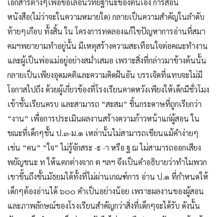
เอกสารต่างๆเพื่อขอเลื่อนวิทยฐานะของตนเอง การสอน
หนังสือ(ไม่ว่าจะในความหมายใด) กลายเป็นความสำคัญในลำดับ
ท้ายๆเกือบ ทั้งสิ้น ใน โครงการทดลองแก้ไขปัญหาการอ่านที่สมา
คมฯพยายามทำอยู่นั้น มีเหตุสร้างความสะเทือนใจต่อคณะทำงาน
และผู้เป็นพ่อแม่อยู่อย่างสม่ำเสมอ เพราะสิ่งที่กล่าวมาข้างต้นนั้น
กลายเป็นเพียงอุดมคติและความคิดฝันอัน บรรเจิดที่แทบจะไม่มี
โอกาสไปถึง ด้วยผู้เกี่ยวข้องที่โรงเรียนคาดหวังเพียงให้เด็กมีชั่วโมง
เข้าชั้นเรียนครบ และสามารถ “สะสม” ชิ้นกระดาษที่ถูกเรียกว่า
“งาน” เพื่อการประเมินผลงานสร้างความก้าวหน้าแก่ผู้สอน ใน
ขณะที่เด็กๆชั้น ป.๓-ม.๑ เหล่านั้นไม่สามารถเขียนแม้คำง่ายๆ
เช่น “คน” “ใจ” ไม่รู้จักสระ -ะ -า หรือ ฐ ฌ ไม่สามารถออกเสียง
พยัญชนะ ท ให้แตกต่างจาก ต ฯลฯ จึงเป็นคำอธิบายว่าทำไมพวก
เขาขึ้นถึงชั้นมัธยมได้ทั้งที่ไม่ผ่านเกณฑ์การ อ่าน ป.๑ ที่กำหนดให้
เด็กๆต้องอ่านได้ ๖๐๐ คำเป็นอย่างน้อย เพราะผลงานของผู้สอน
และภาพลักษณ์ของโรงเรียนสำคัญกว่าสิ่งที่เด็กๆจะได้รับ ดังนั้น