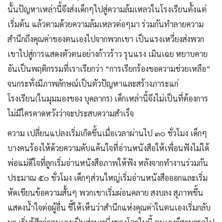
นั้นปัญหาเหล่านี้จึงส่งเด็กๆไปสู่ความล้มเหลวในโรงเรียนตั้งแต่
เริ่มต้น แล้วตามด้วยความล้มเหลวต่อๆมา ร่วมกันทำลายความ
สำนึกถึงคุณค่าของตนเองไปจากพวกเขา เป็นแรงเหวี่ยงส่งพวก
เขาไปสู่การแสดงตัวตนอย่างก้าวร้าว รุนแรง เมินเฉย หยาบคาย
อันเป็นพฤติกรรมที่เราเรียกว่า “การเรียกร้องขอความช่วยเหลือ”
จนกระทั่งมีภาพลักษณ์เป็นตัวปัญหาและสร้างภาระแก่
โรงเรียน(ในมุมมองของ บุคลากร) เด็กเหล่านี้จึงไม่เป็นที่ต้องการ
ไม่มีใครคาดหวังว่าจะประสบความสำเร็จ
ความ เปลี่ยนแปลงเริ่มเกิดขึ้นเมื่อเวลาผ่านไป ๓๐ ชั่วโมง เด็กๆ
บางคนร้องไห้ด้วยความคับแค้นใจที่อ่านหนังสือให้เพื่อนฟังไม่ได้
พ่อแม่ดีใจที่ลูกเริ่มอ่านหนังสือภาพให้ฟัง หลังจากทำงานร่วมกัน
ประมาณ ๕๐ ชั่วโมง เด็กๆส่วนใหญ่เริ่มอ่านหนังสือออกและเริ่ม
หัดเขียนข้อความสั้นๆ พวกเขาเริ่มผ่อนคลาย สงบลง สุภาพขึ้น
แสดงน้ำใจต่อผู้อื่น ชี้ให้เห็นว่าสำนึกแห่งคุณค่าในตนเองเริ่มกลับ