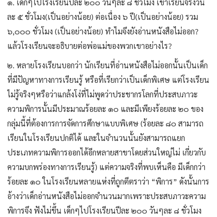
๑. เด็กๆไปโรงเรียนปีละ ๒๐๐ วันๆละ ๘ ชั่วโมง เข้าเรียนจริงวัน
ละ ๕ ชั่วโมง(เป็นอย่างน้อย) ต่อเนื่อง ๖ ปี(เป็นอย่างน้อย) รวม
๖,๐๐๐ ชั่วโมง (เป็นอย่างน้อย) ทำไมจึงยังอ่านหนังสือไม่ออก?
แล้วโรงเรียนจะอธิบายต่อพ่อแม่ของพวกเขาอย่างไร?
๒. หลายโรงเรียนบอกว่า นักเรียนที่อ่านหนังสือไม่ออกนั้นเป็นเด็ก
ที่มีปัญหาทางการเรียนรู้ หรือที่เรียกว่าเป็นเด็กพิเศษ แต่โรงเรียน
ไม่รู้จริงๆหรือว่าแกล้งโง่ที่ไม่พูดว่าประชากรโลกที่ประสบภาวะ
ความพิการนั้นมีประมาณร้อยละ ๑๐ และมีเพียงร้อยละ ๒๐ ของ
กลุ่มนี้ที่ต้องการการจัดการศึกษาแบบพิเศษ (ร้อยละ ๘๐ สามารถ
เรียนในโรงเรียนปกติได้ และในจำนวนนั้นยังสามารถแยก
ประเภทความพิการออกได้อีกหลายสาขาโดยส่วนใหญ่ไม่ เกี่ยวกับ
ความบกพร่องทางการเรียนรู้) แต่ความจริงที่พบเห็นคือ มีเด็กกว่า
ร้อยละ ๑๐ ในโรงเรียนหลายแห่งที่ถูกตีตราว่า “พิการ” ดังนั้นการ
อ้างว่าเด็กอ่านหนังสือไม่ออกจำนวนมากเพราะประสบภาวะความ
พิการจึง ฟังไม่ขึ้น เด็กๆไปโรงเรียนปีละ ๒๐๐ วันๆละ ๘ ชั่วโมง