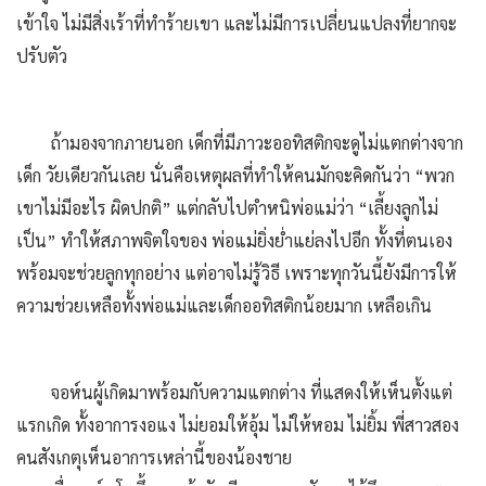
เข้าใจ ไม่มีสิ่งเร้าที่ทําร้ายเขา และไม่มีการเปลี่ยนแปลงที่ยากจะ
ปรับตัว
ถ้ามองจากภายนอก เด็กที่มีภาวะออทิสติกจะดูไม่แตกต่างจาก
เด็ก วัยเดียวกันเลย นั่นคือเหตุผลที่ทําให้คนมักจะคิดกันว่า “พวก
เขาไม่มีอะไร ผิดปกติ” แต่กลับไปตําหนิพ่อแม่ว่า “เลี้ยงลูกไม่
เป็น” ทําให้สภาพจิตใจของ พ่อแม่ยิ่งย่ําแย่ลงไปอีก ทั้งที่ตนเอง
พร้อมจะช่วยลูกทุกอย่าง แต่อาจไม่รู้วิธี เพราะทุกวันนี้ยังมีการให้
ความช่วยเหลือทั้งพ่อแม่และเด็กออทิสติกน้อยมาก เหลือเกิน
จอห์นผู้เกิดมาพร้อมกับความแตกต่าง ที่แสดงให้เห็นตั้งแต่
แรกเกิด ทั้งอาการงอแง ไม่ยอมให้อุ้ม ไม่ให้หอม ไม่ยิ้ม พี่สาวสอง
คนสังเกตุเห็นอาการเหล่านี้ของน้องชาย