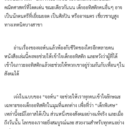
คณิตศาสตร์ที่โดดเด่น ขณะเดียวกันนน เด็กออทิสติกคนอื่นๆ อาจ
เป็นนักดนตรีที่เยี่ยมยอด เป็นศิลปิน หรืออาจมคร เชี่ยวชาญสูง
ทางเทคนิคบางสาขา
อ่านเรื่องของจอห์นแล้วพ้องกับชีวิตของใครอีกหลายคน
หนังสือเล่มนี้คงพอช่วยให้เข้าใจเด็กออทิสติก และหวังว่าผู้ที่ได้
เข้าใจภาวะออทิสติกแล้วจะช่วยให้พวกเขาอยู่ร่วมกันกับเพื่อนๆใน
สังคมได้
เจ๋งในแบบของ “จอห์น” จะช่วยให้เราทุกคนเข้าใจลักษณะ
เฉพาะของเด็กออทิสติกในมุมที่แตกต่าง เพื่อที่ว่า “เด็กพิเศษ”
เหล่านี้จะมีโอกาสได้เป็น ส่วนหนึ่งของสังคมอย่างแท้จริง และเมื่อ
ถึงวันนั้น โลกของเราจะยิ่งสมบูรณ์และ สวยงามสําหรับทุกคนอย่าง