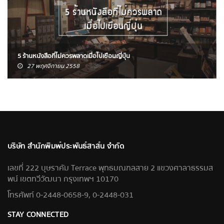
5 ร้านหนังสือที่ไม่ควรพลาดเมื่อไปเยือนญี่ปุ่น
27 พฤศจิกายน 2558
บริษัท สำนักพิมพ์ประพันธ์สาส์น จำกัด
เลขที่ 222 บุษราคัม Terrace พุทธมณฑลสาย 2 แขวงศาลาธรรมส
พน์ เขตทวีวัฒนา กรุงเทพฯ 10170
โทรศัพท์ 0-2448-0658-9, 0-2448-031
STAY CONNECTED