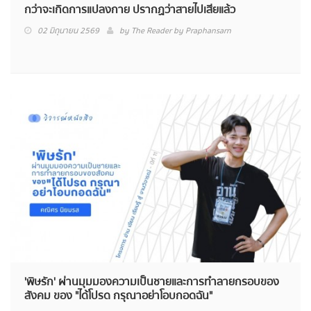
กว่าจะเกิดการแปลงกาย ปรากฏว่าสายไปเสียแล้ว
02 มิถุนายน 2569
by
The Reader by Praphansarn
'พิษรัก' ผ่านมุมมองความเป็นชายและการทำลายกรอบของ
สังคม ของ "ได้โปรด กรุณาอย่าโอบกอดฉัน"