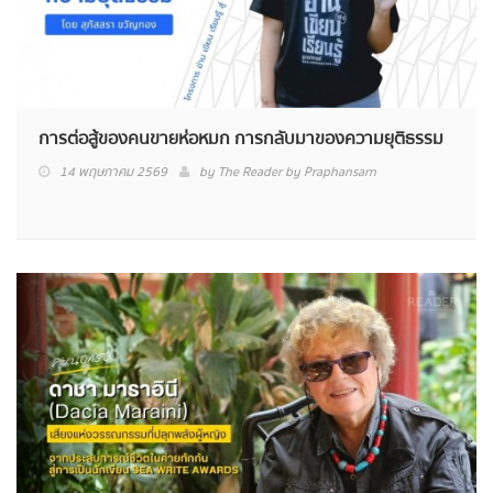
การต่อสู้ของคนขายห่อหมก การกลับมาของความยุติธรรม
14 พฤษภาคม 2569
by
The Reader by Praphansarn