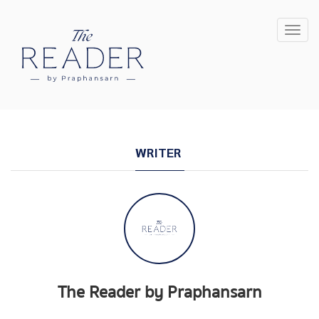
Toggl
navig
WRITER
The Reader by Praphansarn