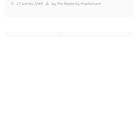
การกลับมาของคนขายห่อหมก การต่อสู้เพื่อการเบ่งบาน
ของประชาธิปไตยในยุคสมัยแห่งความมืดมิด
02 พฤษภาคม 2569
by
The Reader by Praphansarn
ศศิน เฉลิมลาภ นักเคลื่อนไหวที่ยังคงทำงานเพื่อประชาชนและ
สิ่งแวดล้อม