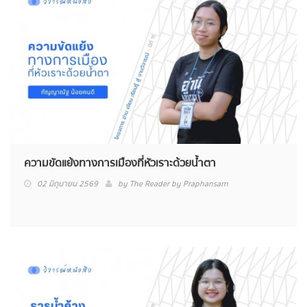
ความขัดแย้งทางการเมืองที่หัวเราะด้วยน้ำตา
02 มิถุนายน 2569
by
The Reader by Praphansarn