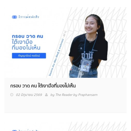
กรอบ วาด คน ใต้เงามือที่มองไม่เห็น
02 มิถุนายน 2569
by
The Reader by Praphansarn