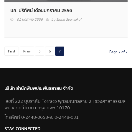
บก. ปริทัศน์ เดือนมกราคม 2556
01 มกราคม 2556
by
Sirirat Soonsakul
First
Prev
5
6
7
Page 7 of 7
บริษัท สำนักพิมพ์ประพันธ์สาส์น จำกัด
เลขที่ 222 บุษราคัม Terrace พุทธมณฑลสาย 2 แขวงศาลาธรรมส
พน์ เขตทวีวัฒนา กรุงเทพฯ 10170
โทรศัพท์ 0-2448-0658-9, 0-2448-031
STAY CONNECTED