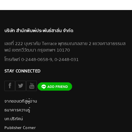
บริษัท สำนักพิมพ์ประพันธ์สาส์น จำกัด
เลขที่ 222 บุษราคัม Terrace พุทธมณฑลสาย 2 แขวงศาลาธรรมส
พน์ เขตทวีวัฒนา กรุงเทพฯ 10170
โทรศัพท์ 0-2448-0658-9, 0-2448-031
STAY CONNECTED
จากขอบเวทีสู่ผู้อ่าน
ธนาคารความรู้
บก.ปริทัศน์
Publisher Corner