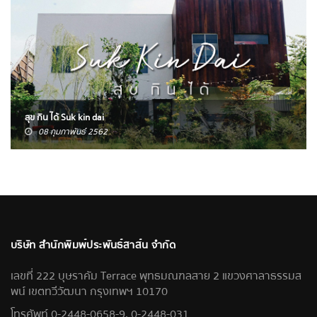
สุข กิน ได้ Suk kin dai
08 กุมภาพันธ์ 2562
บริษัท สำนักพิมพ์ประพันธ์สาส์น จำกัด
เลขที่ 222 บุษราคัม Terrace พุทธมณฑลสาย 2 แขวงศาลาธรรมส
พน์ เขตทวีวัฒนา กรุงเทพฯ 10170
โทรศัพท์ 0-2448-0658-9, 0-2448-031