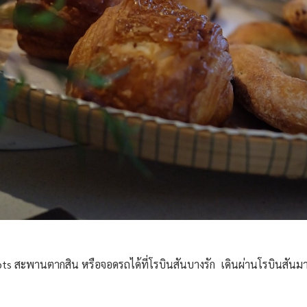
s สะพานตากสิน หรือจอดรถได้ที่โรบินสันบางรัก เดินผ่านโรบินสันมา 