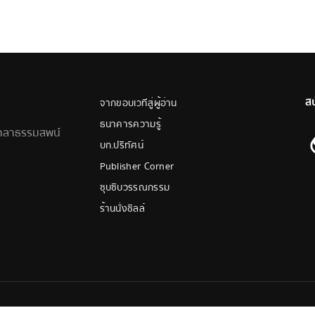
ส
จากขอบเวทีสู่ผู้อ่าน
ธนาคารความรู้
ศาลาธรรมสพน์
บก.ปริทัศน์
Publisher Corner
ซุบซิบวรรณกรรม
ร้านนั่งชิลล์