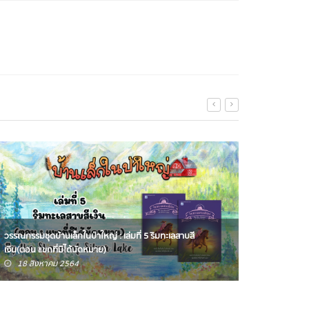
วรรณกรรมชุดบ้านเล็กในป่าใหญ่ : เล่มที่ 5 ริมทะเลสาบสี
วรรณกรรมช
เงิน(ตอน แขกที่มิได้นัดหมาย)
เย็นย่ำแห
18 สิงหาคม 2564
08 กร