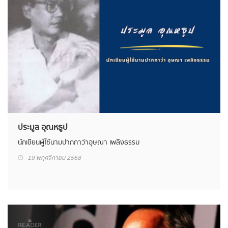
ประมูล อุณหธูป
นักเขียนผู้ใช้นามปากกาว่า อุษณา เพลิงธรรม
19 พฤศจิกายน 2568