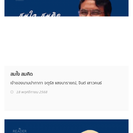
สมใจ สมคิด
เจ้าของนามปากากา จตุรัส แสงนารายณ์, จินต์ เสาวคนธ์
18 พฤศจิกายน 2568