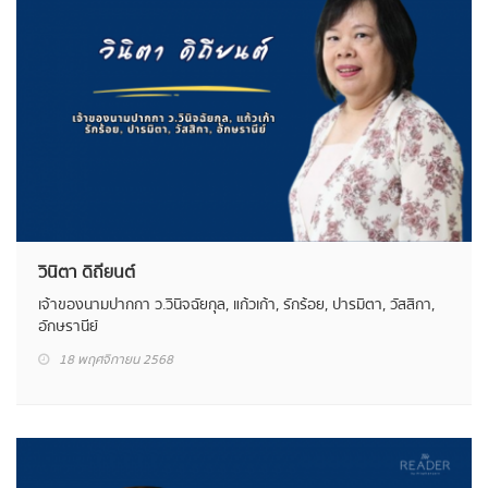
วินิตา ดิถียนต์
เจ้าของนามปากกา ว.วินิจฉัยกุล, แก้วเก้า, รักร้อย, ปารมิตา, วัสสิกา,
อักษรานีย์
18 พฤศจิกายน 2568