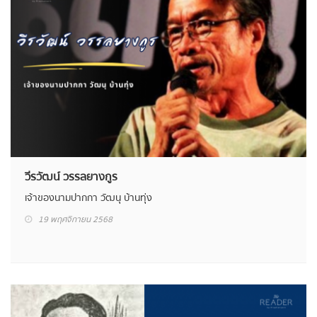
วีรวัฒน์ วรรลยางกูร
เจ้าของนามปากกา วัฒนุ บ้านทุ่ง
19 พฤศจิกายน 2568