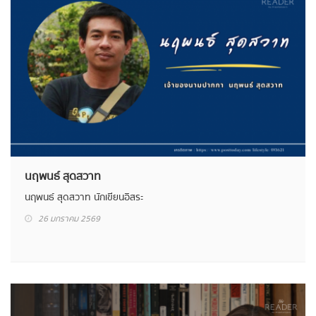
นฤพนธ์ สุดสวาท
นฤพนธ์ สุดสวาท นักเขียนอิสระ
26 มกราคม 2569