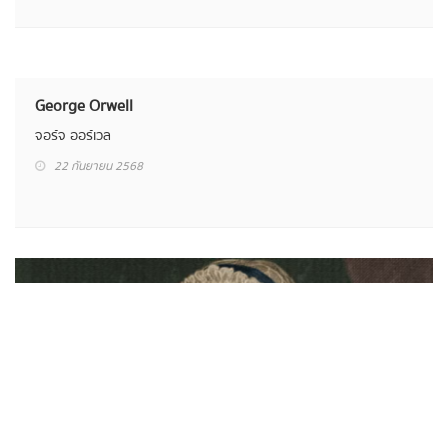
Murasaki Shikibu
มุระซะกิ ชิกิบุ
22 กันยายน 2568