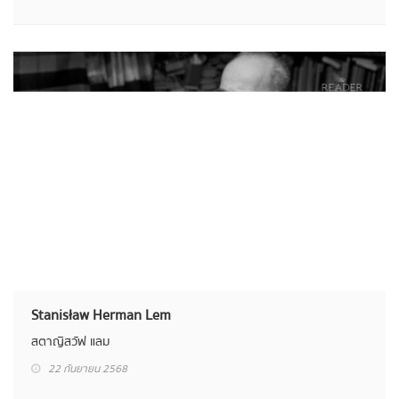
Shinkai Makoto
มาโคโตะ ชินไค
22 กันยายน 2568