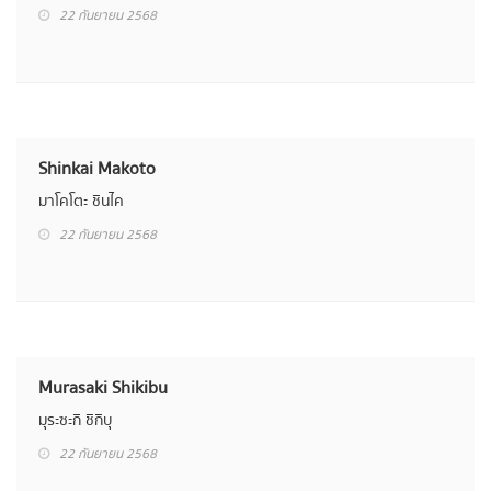
Higashino Keigo
นักเขียนนิยายสืบสวน อาชญากรรมชาวญี่ปุ่น
22 กันยายน 2568