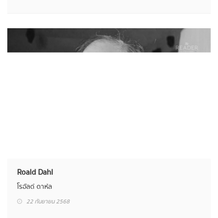
Yuval Noah Harari
ยูวัล โนอาห์ แฮรารี
22 กันยายน 2568