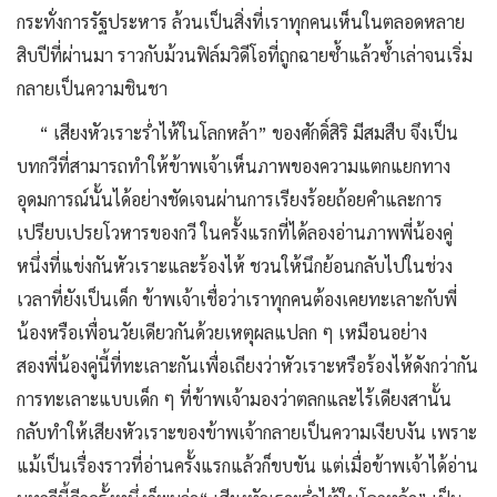
กระทั่งการรัฐประหาร ล้วนเป็นสิ่งที่เราทุกคนเห็นในตลอดหลาย
สิบปีที่ผ่านมา ราวกับม้วนฟิล์มวิดีโอที่ถูกฉายซ้ำแล้วซ้ำเล่าจนเริ่ม
กลายเป็นความชินชา
“ เสียงหัวเราะร่ำไห้ในโลกหล้า” ของศักดิ์สิริ มีสมสืบ จึงเป็น
บทกวีที่สามารถทำให้ข้าพเจ้าเห็นภาพของความแตกแยกทาง
อุดมการณ์นั้นได้อย่างชัดเจนผ่านการเรียงร้อยถ้อยคำและการ
เปรียบเปรยโวหารของกวี ในครั้งแรกที่ได้ลองอ่านภาพพี่น้องคู่
หนึ่งที่แข่งกันหัวเราะและร้องไห้ ชวนให้นึกย้อนกลับไปในช่วง
เวลาที่ยังเป็นเด็ก ข้าพเจ้าเชื่อว่าเราทุกคนต้องเคยทะเลาะกับพี่
น้องหรือเพื่อนวัยเดียวกันด้วยเหตุผลแปลก ๆ เหมือนอย่าง
สองพี่น้องคู่นี้ที่ทะเลาะกันเพื่อเถียงว่าหัวเราะหรือร้องไห้ดังกว่ากัน
การทะเลาะแบบเด็ก ๆ ที่ข้าพเจ้ามองว่าตลกและไร้เดียงสานั้น
กลับทำให้เสียงหัวเราะของข้าพเจ้ากลายเป็นความเงียบงัน เพราะ
แม้เป็นเรื่องราวที่อ่านครั้งแรกแล้วก็ขบขัน แต่เมื่อข้าพเจ้าได้อ่าน