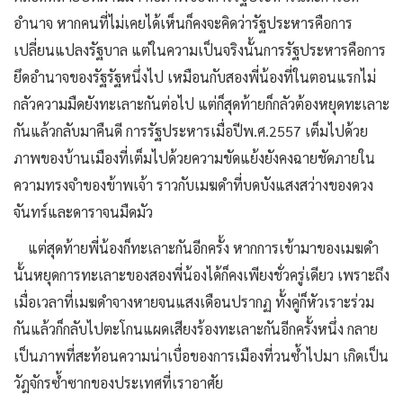
อำนาจ หากคนที่ไม่เคยได้เห็นก็คงจะคิดว่ารัฐประหารคือการ
เปลี่ยนแปลงรัฐบาล แต่ในความเป็นจริงนั้นการรัฐประหารคือการ
ยึดอำนาจของรัฐรัฐหนึ่งไป เหมือนกับสองพี่น้องที่ในตอนแรกไม่
กลัวความมืดยังทะเลาะกันต่อไป แต่ก็สุดท้ายก็กลัวต้องหยุดทะเลาะ
กันแล้วกลับมาคืนดี การรัฐประหารเมื่อปีพ.ศ.2557 เต็มไปด้วย
ภาพของบ้านเมืองที่เต็มไปด้วยความขัดแย้งยังคงฉายชัดภายใน
ความทรงจำของข้าพเจ้า ราวกับเมฆดำที่บดบังแสงสว่างของดวง
จันทร์และดาราจนมืดมัว
แต่สุดท้ายพี่น้องก็ทะเลาะกันอีกครั้ง หากการเข้ามาของเมฆดำ
นั้นหยุดการทะเลาะของสองพี่น้องได้ก็คงเพียงชั่วครู่เดียว เพราะถึง
เมื่อเวลาที่เมฆดำจางหายจนแสงเดือนปรากฏ ทั้งคู่ก็หัวเราะร่วม
กันแล้วก็กลับไปตะโกนแผดเสียงร้องทะเลาะกันอีกครั้งหนึ่ง กลาย
เป็นภาพที่สะท้อนความน่าเบื่อของการเมืองที่วนซ้ำไปมา เกิดเป็น
วัฎจักรซ้ำซากของประเทศที่เราอาศัย