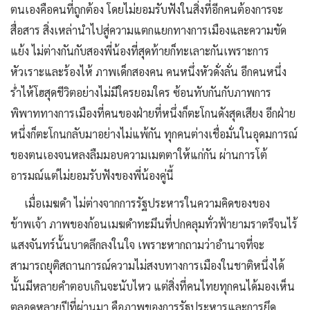
ตนเองคือคนที่ถูกต้อง โดยไม่ยอมรับฟังในสิ่งที่อีกคนต้องการจะ
สื่อสาร สิ่งเหล่านำไปสู่ความแตกแยกทางการเมืองและความขัด
แย้ง ไม่ต่างกันกับสองพี่น้องที่สุดท้ายก็ทะเลาะกันเพราะการ
หัวเราะและร้องไห้ ภาพเด็กสองคน คนหนึ่งหัวดั่งลั่น อีกคนหนึ่ง
ร่ำไห้โฮสุดชีวิตอย่างไม่มีใครยอมใคร ซ้อนทับกันกับภาพการ
พิพาททางการเมืองที่คนของฝ่ายที่หนึ่งก็ตะโกนดังสุดเสียง อีกฝ่าย
หนึ่งก็ตะโกนกลับมาอย่างไม่แพ้กัน ทุกคนต่างเชื่อมั่นในอุดมการณ์
ของตนเองจนหลงลืมมอบความเมตตาให้แก่กัน ผ่านการโต้
อารมณ์แต่ไม่ยอมรับฟังของพี่น้องคู่นี้
เมื่อเมฆดำ ไม่ต่างจากการรัฐประหารในความคิดของของ
ข้าพเจ้า ภาพของก้อนเมฆดำทะมึนที่ปกคลุมทั่วฟ้ายามราตรีจนไร้
แสงจันทร์นั้นบาดลึกลงในใจ เพราะหากถามว่าอำนาจที่จะ
สามารถยุติสถานการณ์ความไม่สงบทางการเมืองในชาติหนึ่งได้
นั้นมีหลายคำตอบเกินจะนับไหว แต่สิ่งที่คนไทยทุกคนได้มองเห็น
ตลอดหลายปีที่ผ่านมา คือภาพของการรัฐประหารและการยึด