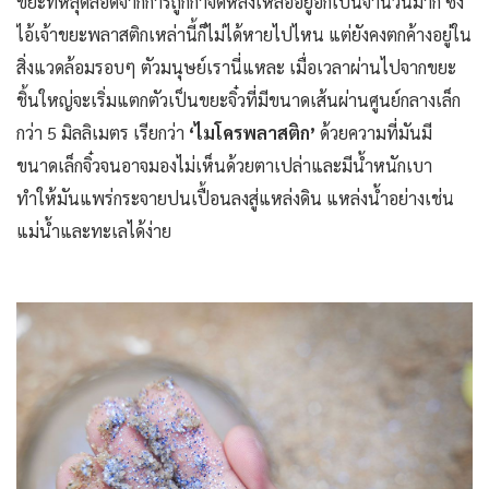
ขยะที่หลุดลอดจากการถูกกำจัดหลงเหลืออยู่อีกเป็นจำนวนมาก ซึ่ง
ไอ้เจ้าขยะพลาสติกเหล่านี้ก็ไม่ได้หายไปไหน แต่ยังคงตกค้างอยู่ใน
สิ่งแวดล้อมรอบๆ ตัวมนุษย์เรานี่แหละ เมื่อเวลาผ่านไปจากขยะ
ชิ้นใหญ่จะเริ่มแตกตัวเป็นขยะจิ๋วที่มีขนาดเส้นผ่านศูนย์กลางเล็ก
กว่า 5 มิลลิเมตร เรียกว่า
‘ไมโครพลาสติก’
ด้วยความที่มันมี
ขนาดเล็กจิ๋วจนอาจมองไม่เห็นด้วยตาเปล่าและมีน้ำหนักเบา
ทำให้มันแพร่กระจายปนเปื้อนลงสู่แหล่งดิน แหล่งน้ำอย่างเช่น
แม่น้ำและทะเลได้ง่าย