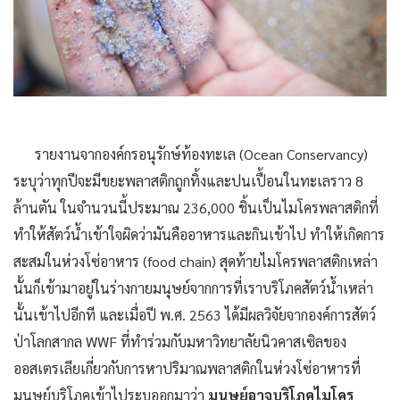
รายงานจากองค์กรอนุรักษ์ท้องทะเล (Ocean Conservancy)
ระบุว่าทุกปีจะมีขยะพลาสติกถูกทิ้งและปนเปื้อนในทะเลราว 8
ล้านตัน ในจำนวนนี้ประมาณ 236,000 ชิ้นเป็นไมโครพลาสติกที่
ทำให้สัตว์น้ำเข้าใจผิดว่ามันคืออาหารและกินเข้าไป ทำให้เกิดการ
สะสมในห่วงโซ่อาหาร (food chain) สุดท้ายไมโครพลาสติกเหล่า
นั้นก็เข้ามาอยู่ในร่างกายมนุษย์จากการที่เราบริโภคสัตว์น้ำเหล่า
นั้นเข้าไปอีกที และเมื่อปี พ.ศ. 2563 ได้มีผลวิจัยจากองค์การสัตว์
ป่าโลกสากล WWF ที่ทำร่วมกับมหาวิทยาลัยนิวคาสเซิลของ
ออสเตรเลียเกี่ยวกับการหาปริมาณพลาสติกในห่วงโซ่อาหารที่
มนุษย์บริโภคเข้าไประบุออกมาว่า
มนุษย์อาจบริโภคไมโคร