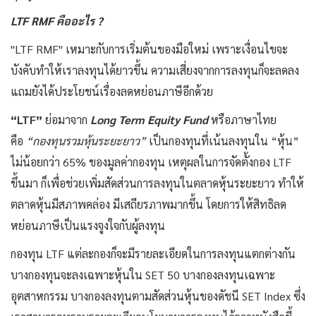
LTF RMF คืออะไร ?
"LTF RMF" เหมาะกับการเริ่มต้นของมือใหม่ เพราะเงื่อนไขจะ
บังคับทำให้เราลงทุนได้ยาวขึ้น ความเสี่ยงจากการลงทุนก็จะลดลง
แถมยังได้ประโยชน์เรื่องลดหย่อนภาษีอีกด้วย
“LTF”
ย่อมาจาก
Long Term Equity Fund
หรือภาษาไทย
คือ
“กองทุนรวมหุ้นระยะยาว”
เป็นกองทุนที่เน้นลงทุนใน “หุ้น”
ไม่น้อยกว่า 65% ของมูลค่ากองทุน เหตุผลในการจัดตั้งกอง LTF
ขึ้นมา ก็เพื่อช่วยเพิ่มสัดส่วนการลงทุนในตลาดหุ้นระยะยาว ทำให้
ตลาดหุ้นมีสภาพคล่อง มีเสถียรภาพมากขึ้น โดยการให้สิทธิลด
หย่อนภาษีเป็นแรงจูงใจกับผู้ลงทุน
กองทุน LTF แต่ละกองก็จะมีรายละเอียดในการลงทุนแตกต่างกัน
บางกองทุนจะลงเฉพาะหุ้นใน SET 50 บางกองลงทุนเฉพาะ
อุตสาหกรรม บางกองลงทุนตามสัดส่วนหุ้นของดัชนี SET Index ซึ่ง